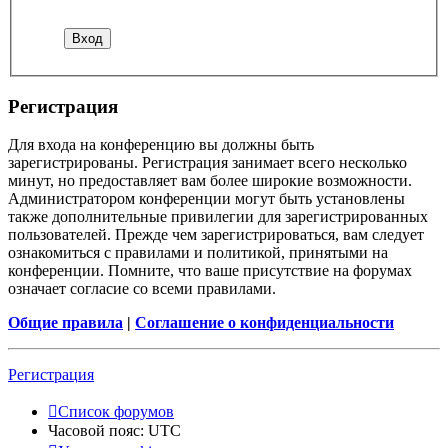
Р
е
г
и
с
т
р
а
ц
и
я
Для входа на конференцию вы должны быть
зарегистрированы. Регистрация занимает всего несколько
минут, но предоставляет вам более широкие возможности.
Администратором конференции могут быть установлены
также дополнительные привилегии для зарегистрированных
пользователей. Прежде чем зарегистрироваться, вам следует
ознакомиться с правилами и политикой, принятыми на
конференции. Помните, что ваше присутствие на форумах
означает согласие со всеми правилами.
Общие правила
|
Соглашение о конфиденциальности
Р
е
г
и
с
т
р
а
ц
и
я
Список форумов
Часовой пояс:
UTC