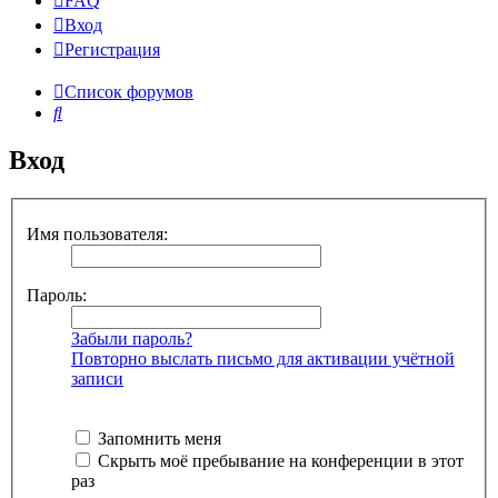
FAQ
Вход
Р
е
г
и
с
т
р
а
ц
и
я
Список форумов
Поиск
Вход
Имя пользователя:
Пароль:
Забыли пароль?
Повторно выслать письмо для активации учётной
записи
Запомнить меня
Скрыть моё пребывание на конференции в этот
раз