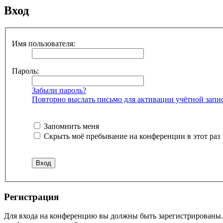
Вход
Имя пользователя:
Пароль:
Забыли пароль?
Повторно выслать письмо для активации учётной запи
Запомнить меня
Скрыть моё пребывание на конференции в этот раз
Р
е
г
и
с
т
р
а
ц
и
я
Для входа на конференцию вы должны быть зарегистрированы. 