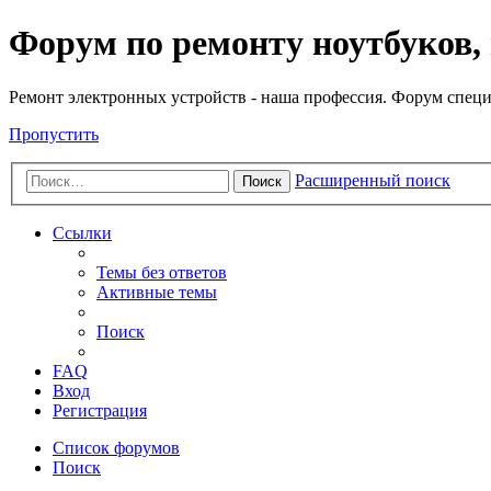
Регистрация
Форум по ремонту ноутбуков,
Ремонт электронных устройств - наша профессия. Форум специ
Пропустить
Расширенный поиск
Поиск
Ссылки
Темы без ответов
Активные темы
Поиск
FAQ
Вход
Р
е
г
и
с
т
р
а
ц
и
я
Список форумов
Поиск