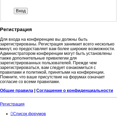
Р
е
г
и
с
т
р
а
ц
и
я
Для входа на конференцию вы должны быть
зарегистрированы. Регистрация занимает всего несколько
минут, но предоставляет вам более широкие возможности.
Администратором конференции могут быть установлены
также дополнительные привилегии для
зарегистрированных пользователей. Прежде чем
зарегистрироваться, вам следует ознакомиться с
правилами и политикой, принятыми на конференции.
Помните, что ваше присутствие на форумах означает
согласие со всеми правилами.
Общие правила
|
Соглашение о конфиденциальности
Р
е
г
и
с
т
р
а
ц
и
я
Список форумов