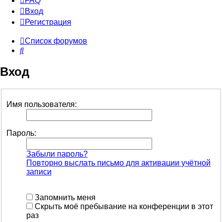
FAQ
Вход
Р
е
г
и
с
т
р
а
ц
и
я
Список форумов
Поиск
Вход
Имя пользователя:
Пароль:
Забыли пароль?
Повторно выслать письмо для активации учётной
записи
Запомнить меня
Скрыть моё пребывание на конференции в этот
раз