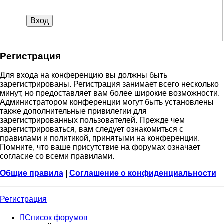
Р
е
г
и
с
т
р
а
ц
и
я
Для входа на конференцию вы должны быть
зарегистрированы. Регистрация занимает всего несколько
минут, но предоставляет вам более широкие возможности.
Администратором конференции могут быть установлены
также дополнительные привилегии для
зарегистрированных пользователей. Прежде чем
зарегистрироваться, вам следует ознакомиться с
правилами и политикой, принятыми на конференции.
Помните, что ваше присутствие на форумах означает
согласие со всеми правилами.
Общие правила
|
Соглашение о конфиденциальности
Р
е
г
и
с
т
р
а
ц
и
я
Список форумов