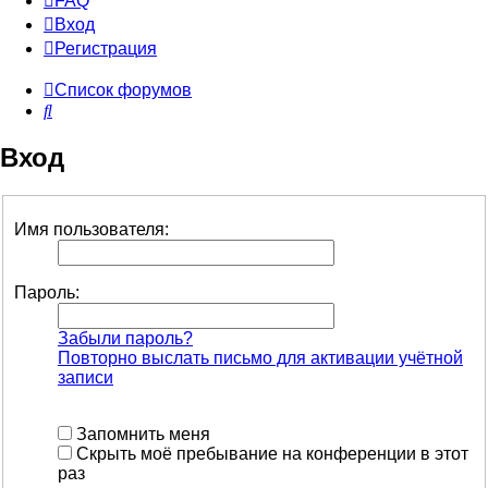
FAQ
Вход
Р
е
г
и
с
т
р
а
ц
и
я
Список форумов
Поиск
Вход
Имя пользователя:
Пароль:
Забыли пароль?
Повторно выслать письмо для активации учётной
записи
Запомнить меня
Скрыть моё пребывание на конференции в этот
раз