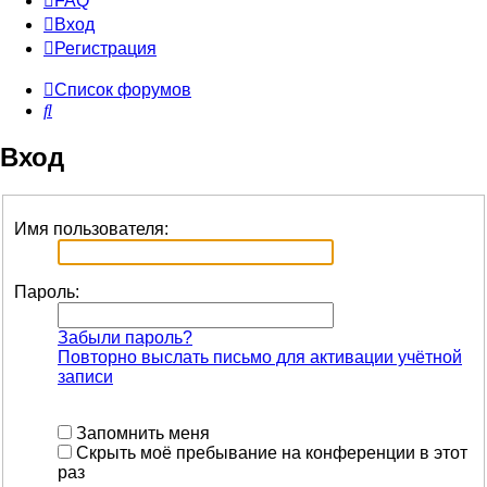
FAQ
Вход
Р
е
г
и
с
т
р
а
ц
и
я
Список форумов
Поиск
Вход
Имя пользователя:
Пароль:
Забыли пароль?
Повторно выслать письмо для активации учётной
записи
Запомнить меня
Скрыть моё пребывание на конференции в этот
раз