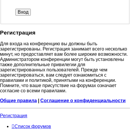
Р
е
г
и
с
т
р
а
ц
и
я
Для входа на конференцию вы должны быть
зарегистрированы. Регистрация занимает всего несколько
минут, но предоставляет вам более широкие возможности.
Администратором конференции могут быть установлены
также дополнительные привилегии для
зарегистрированных пользователей. Прежде чем
зарегистрироваться, вам следует ознакомиться с
правилами и политикой, принятыми на конференции.
Помните, что ваше присутствие на форумах означает
согласие со всеми правилами.
Общие правила
|
Соглашение о конфиденциальности
Р
е
г
и
с
т
р
а
ц
и
я
Список форумов