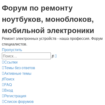
Регистрация
Форум по ремонту
ноутбуков, моноблоков,
мобильной электроники
Ремонт электронных устройств - наша профессия. Форум
специалистов.
Пропустить
Расширенный
Поиск
поиск
Ссылки
Темы без ответов
Активные темы
Поиск
FAQ
Вход
Р
е
г
и
с
т
р
а
ц
и
я
Список форумов