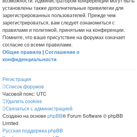
возможности. Администратором конференции могут быть
установлены также дополнительные привилегии для
зарегистрированных пользователей. Прежде чем
зарегистрироваться, вам следует ознакомиться с
правилами и политикой, принятыми на конференции.
Помните, что ваше присутствие на форумах означает
согласие со всеми правилами.
Общие правила
|
Соглашение о
конфиденциальности
Р
е
г
и
с
т
р
а
ц
и
я
Список форумов
Часовой пояс:
UTC
Удалить cookies
Связаться
С
в
я
з
а
т
ь
с
я
с
а
д
м
и
н
и
с
т
р
а
ц
и
е
й
с
Создано на основе
phpBB
® Forum Software © phpBB
администрацией
Limited
Русская поддержка phpBB