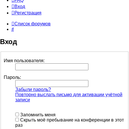
FAQ
Вход
Р
е
г
и
с
т
р
а
ц
и
я
Список форумов
Поиск
Вход
Имя пользователя:
Пароль:
Забыли пароль?
Повторно выслать письмо для активации учётной
записи
Запомнить меня
Скрыть моё пребывание на конференции в этот
раз