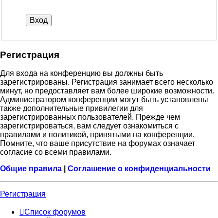
Р
е
г
и
с
т
р
а
ц
и
я
Для входа на конференцию вы должны быть
зарегистрированы. Регистрация занимает всего несколько
минут, но предоставляет вам более широкие возможности.
Администратором конференции могут быть установлены
также дополнительные привилегии для
зарегистрированных пользователей. Прежде чем
зарегистрироваться, вам следует ознакомиться с
правилами и политикой, принятыми на конференции.
Помните, что ваше присутствие на форумах означает
согласие со всеми правилами.
Общие правила
|
Соглашение о конфиденциальности
Р
е
г
и
с
т
р
а
ц
и
я
Список форумов