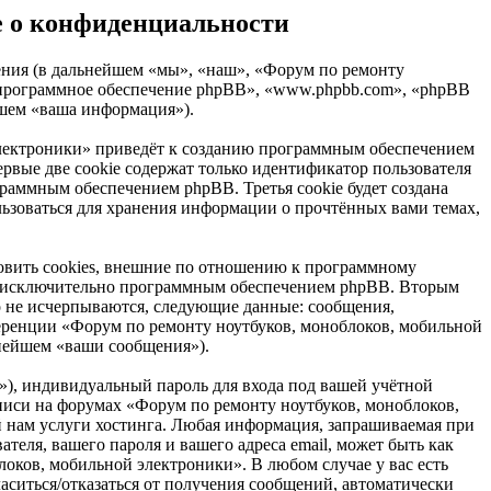
е о конфиденциальности
ления (в дальнейшем «мы», «наш», «Форум по ремонту
», «программное обеспечение phpBB», «www.phpbb.com», «phpBB
йшем «ваша информация»).
электроники» приведёт к созданию программным обеспечением
рвые две cookie содержат только идентификатор пользователя
граммным обеспечением phpBB. Третья cookie будет создана
льзоваться для хранения информации о прочтённых вами темах,
овить cookies, внешние по отношению к программному
ных исключительно программным обеспечением phpBB. Вторым
о не исчерпываются, следующие данные: сообщения,
еренции «Форум по ремонту ноутбуков, моноблоков, мобильной
ьнейшем «ваши сообщения»).
»), индивидуальный пароль для входа под вашей учётной
аписи на форумах «Форум по ремонту ноутбуков, моноблоков,
 нам услуги хостинга. Любая информация, запрашиваемая при
еля, вашего пароля и вашего адреса email, может быть как
оков, мобильной электроники». В любом случае у вас есть
ласиться/отказаться от получения сообщений, автоматически