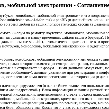
ов, мобильной электроники - Соглашени
оутбуков, моноблоков, мобильной электроники» и его подразде
--9sbnsmbfcfrsidc.xn--p1ai/forum») и phpBB (в дальнейшем «они
ю во время любой из ваших пользовательских сессий (в дальне
осмотр «Форум по ремонту ноутбуков, моноблоков, мобильной 
ы, загружаемые в папку временных файлов вашего браузера). Пе
в дальнейшем «session-id»), автоматически присвоенные вам про
 ноутбуков, моноблоков, мобильной электроники» и будет испо
утбуков, моноблоков, мобильной электроники» мы можем устан
мента, целью которого является рассмотрение страниц, создан
торые вы отправляете на форум. Этими данными могут быть, н
имные сообщения»), данные, указанные при регистрации в конф
ния, оставленные вами после регистрации и авторизации (в дал
но идентифицируемое имя (в дальнейшем «ваше имя пользователя
нейшем «ваш адрес email»). Ваша информация из вашей учётной з
ютерной информации, применяемыми в стране, предоставляющей
блоков, мобильной электроники», кроме вашего имени пользоват
дминистрации конференции «Форум по ремонту ноутбуков, монобл
си будет общедоступна. Кроме того, у вас есть возможность сог