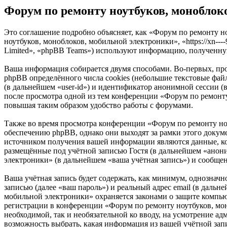
Форум по ремонту ноутбуков, моноблок
Это соглашение подробно объясняет, как «Форум по ремонту н
ноутбуков, моноблоков, мобильной электроники», «https://xn--
Limited», «phpBB Teams») используют информацию, полученну
Ваша информация собирается двумя способами. Во-первых, пр
phpBB определённого числа cookies (небольшие текстовые файл
(в дальнейшем «user-id») и идентификатор анонимной сессии (
после просмотра одной из тем конференции «Форум по ремонту
повышая таким образом удобство работы с форумами.
Также во время просмотра конференции «Форум по ремонту но
обеспечению phpBB, однако они выходят за рамки этого доку
источником получения вашей информации являются данные, ко
размещённые под учётной записью Гостя (в дальнейшем «анон
электроники» (в дальнейшем «ваша учётная запись») и сообще
Ваша учётная запись будет содержать, как минимум, однознач
записью (далее «ваш пароль») и реальный адрес email (в даль
мобильной электроники» охраняется законами о защите компь
регистрации в конференции «Форум по ремонту ноутбуков, моно
необходимой, так и необязательной ко вводу, на усмотрение а
возможность выбрать, какая информация из вашей учётной запи