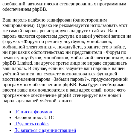
сообщений, автоматически сгенерированных программным
обеспечением phpBB.
Ваш пароль надёжно зашифрован (односторонним
хэшированием). Однако не рекомендуется использовать этот
же самый пароль, регистрируясь на других сайтах. Ваш
пароль является средством доступа к вашей учётной записи на
форумах «Форум по ремонту ноутбуков, моноблоков,
мобильной электроники», пожалуйста, храните его в тайне,
ни при каких обстоятельствах ни представители «Форум по
ремонту ноутбуков, моноблоков, мобильной электроники», ни
phpBB Limited, ни другое третье лицо не вправе спрашивать
ваш пароль. В случае, если вы забудете ваш пароль к вашей
учётной записи, вы сможете воспользоваться функцией
восстановления пароля «Забыли пароль?», предусмотренной
программным обеспечением phpBB. Вам будет необходимо
ввести ваше имя пользователя и ваш адрес email, после чего
программное обеспечение phpBB сгенерирует вам новый
пароль для вашей учётной записи.
Список форумов
Часовой пояс:
UTC
Удалить cookies
Связаться
С
в
я
з
а
т
ь
с
я
с
а
д
м
и
н
и
с
т
р
а
ц
и
е
й