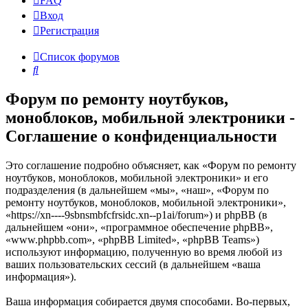
FAQ
Вход
Р
е
г
и
с
т
р
а
ц
и
я
Список форумов
Поиск
Форум по ремонту ноутбуков,
моноблоков, мобильной электроники -
Соглашение о конфиденциальности
Это соглашение подробно объясняет, как «Форум по ремонту
ноутбуков, моноблоков, мобильной электроники» и его
подразделения (в дальнейшем «мы», «наш», «Форум по
ремонту ноутбуков, моноблоков, мобильной электроники»,
«https://xn----9sbnsmbfcfrsidc.xn--p1ai/forum») и phpBB (в
дальнейшем «они», «программное обеспечение phpBB»,
«www.phpbb.com», «phpBB Limited», «phpBB Teams»)
используют информацию, полученную во время любой из
ваших пользовательских сессий (в дальнейшем «ваша
информация»).
Ваша информация собирается двумя способами. Во-первых,