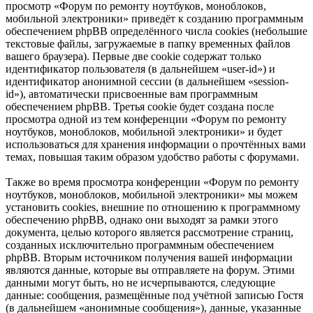
просмотр «Форум по ремонту ноутбуков, моноблоков,
мобильной электроники» приведёт к созданию программным
обеспечением phpBB определённого числа cookies (небольшие
текстовые файлы, загружаемые в папку временных файлов
вашего браузера). Первые две cookie содержат только
идентификатор пользователя (в дальнейшем «user-id») и
идентификатор анонимной сессии (в дальнейшем «session-
id»), автоматически присвоенные вам программным
обеспечением phpBB. Третья cookie будет создана после
просмотра одной из тем конференции «Форум по ремонту
ноутбуков, моноблоков, мобильной электроники» и будет
использоваться для хранения информации о прочтённых вами
темах, повышая таким образом удобство работы с форумами.
Также во время просмотра конференции «Форум по ремонту
ноутбуков, моноблоков, мобильной электроники» мы можем
установить cookies, внешние по отношению к программному
обеспечению phpBB, однако они выходят за рамки этого
документа, целью которого является рассмотрение страниц,
созданных исключительно программным обеспечением
phpBB. Вторым источником получения вашей информации
являются данные, которые вы отправляете на форум. Этими
данными могут быть, но не исчерпываются, следующие
данные: сообщения, размещённые под учётной записью Гостя
(в дальнейшем «анонимные сообщения»), данные, указанные