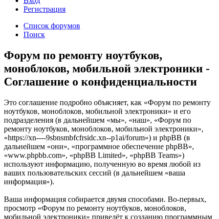
Вход
Р
е
г
и
с
т
р
а
ц
и
я
Список форумов
Поиск
Форум по ремонту ноутбуков,
моноблоков, мобильной электроники -
Соглашение о конфиденциальности
Это соглашение подробно объясняет, как «Форум по ремонту
ноутбуков, моноблоков, мобильной электроники» и его
подразделения (в дальнейшем «мы», «наш», «Форум по
ремонту ноутбуков, моноблоков, мобильной электроники»,
«https://xn----9sbnsmbfcfrsidc.xn--p1ai/forum») и phpBB (в
дальнейшем «они», «программное обеспечение phpBB»,
«www.phpbb.com», «phpBB Limited», «phpBB Teams»)
используют информацию, полученную во время любой из
ваших пользовательских сессий (в дальнейшем «ваша
информация»).
Ваша информация собирается двумя способами. Во-первых,
просмотр «Форум по ремонту ноутбуков, моноблоков,
мобильной электроники» приведёт к созданию программным