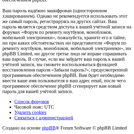
Ваш пароль надёжно зашифрован (односторонним
хэшированием). Однако не рекомендуется использовать этот
же самый пароль, регистрируясь на других сайтах. Ваш
пароль является средством доступа к вашей учётной записи на
форумах «Форум по ремонту ноутбуков, моноблоков,
мобильной электроники», пожалуйста, храните его в тайне,
ни при каких обстоятельствах ни представители «Форум по
ремонту ноутбуков, моноблоков, мобильной электроники», ни
phpBB Limited, ни другое третье лицо не вправе спрашивать
ваш пароль. В случае, если вы забудете ваш пароль к вашей
учётной записи, вы сможете воспользоваться функцией
восстановления пароля «Забыли пароль?», предусмотренной
программным обеспечением phpBB. Вам будет необходимо
ввести ваше имя пользователя и ваш адрес email, после чего
программное обеспечение phpBB сгенерирует вам новый
пароль для вашей учётной записи.
Список форумов
Часовой пояс:
UTC
Удалить cookies
Связаться
С
в
я
з
а
т
ь
с
я
с
а
д
м
и
н
и
с
т
р
а
ц
и
е
й
с
Создано на основе
phpBB
® Forum Software © phpBB Limited
администрацией