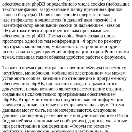
обеспечением phpBB определённого числа cookies (небольшие
текстовые файлы, загружаемые в папку временных файлов
вашего браузера). Первые две cookie содержат только
идентификатор пользователя (в дальнейшем «user-id») и
идентификатор анонимной сессии (в дальнейшем «session-
id»), автоматически присвоенные вам программным
обеспечением phpBB. Третья cookie будет создана после
просмотра одной из тем конференции «Форум по ремонту
ноутбуков, моноблоков, мобильной электроники» и будет
использоваться для хранения информации о прочтённых вами
темах, повышая таким образом удобство работы с форумами.
Также во время просмотра конференции «Форум по ремонту
ноутбуков, моноблоков, мобильной электроники» мы можем
установить cookies, внешние по отношению к программному
обеспечению phpBB, однако они выходят за рамки этого
документа, целью которого является рассмотрение страниц,
созданных исключительно программным обеспечением
phpBB. Вторым источником получения вашей информации
являются данные, которые вы отправляете на форум. Этими
данными могут быть, но не исчерпываются, следующие
данные: сообщения, размещённые под учётной записью Гостя
(в дальнейшем «анонимные сообщения»), данные, указанные
при регистрации в конференции «Форум по ремонту
ноутбуков, моноблоков, мобильной электроники» (в