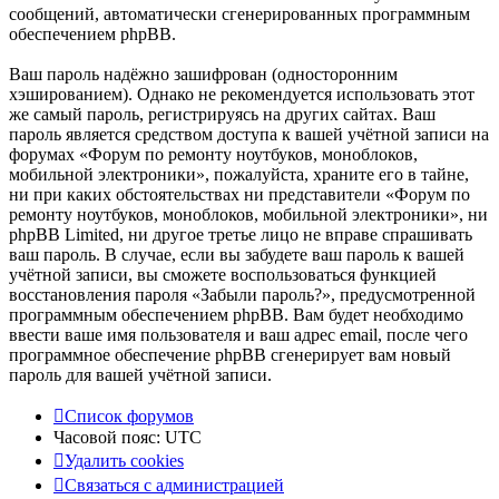
сообщений, автоматически сгенерированных программным
обеспечением phpBB.
Ваш пароль надёжно зашифрован (односторонним
хэшированием). Однако не рекомендуется использовать этот
же самый пароль, регистрируясь на других сайтах. Ваш
пароль является средством доступа к вашей учётной записи на
форумах «Форум по ремонту ноутбуков, моноблоков,
мобильной электроники», пожалуйста, храните его в тайне,
ни при каких обстоятельствах ни представители «Форум по
ремонту ноутбуков, моноблоков, мобильной электроники», ни
phpBB Limited, ни другое третье лицо не вправе спрашивать
ваш пароль. В случае, если вы забудете ваш пароль к вашей
учётной записи, вы сможете воспользоваться функцией
восстановления пароля «Забыли пароль?», предусмотренной
программным обеспечением phpBB. Вам будет необходимо
ввести ваше имя пользователя и ваш адрес email, после чего
программное обеспечение phpBB сгенерирует вам новый
пароль для вашей учётной записи.
Список форумов
Часовой пояс:
UTC
Удалить cookies
Связаться
С
в
я
з
а
т
ь
с
я
с
а
д
м
и
н
и
с
т
р
а
ц
и
е
й