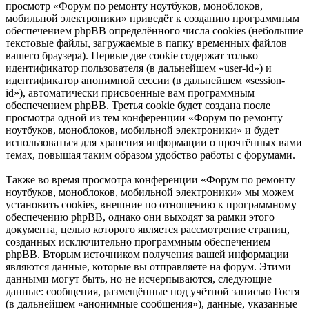
просмотр «Форум по ремонту ноутбуков, моноблоков,
мобильной электроники» приведёт к созданию программным
обеспечением phpBB определённого числа cookies (небольшие
текстовые файлы, загружаемые в папку временных файлов
вашего браузера). Первые две cookie содержат только
идентификатор пользователя (в дальнейшем «user-id») и
идентификатор анонимной сессии (в дальнейшем «session-
id»), автоматически присвоенные вам программным
обеспечением phpBB. Третья cookie будет создана после
просмотра одной из тем конференции «Форум по ремонту
ноутбуков, моноблоков, мобильной электроники» и будет
использоваться для хранения информации о прочтённых вами
темах, повышая таким образом удобство работы с форумами.
Также во время просмотра конференции «Форум по ремонту
ноутбуков, моноблоков, мобильной электроники» мы можем
установить cookies, внешние по отношению к программному
обеспечению phpBB, однако они выходят за рамки этого
документа, целью которого является рассмотрение страниц,
созданных исключительно программным обеспечением
phpBB. Вторым источником получения вашей информации
являются данные, которые вы отправляете на форум. Этими
данными могут быть, но не исчерпываются, следующие
данные: сообщения, размещённые под учётной записью Гостя
(в дальнейшем «анонимные сообщения»), данные, указанные