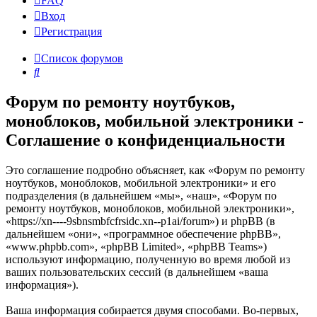
FAQ
Вход
Р
е
г
и
с
т
р
а
ц
и
я
Список форумов
Поиск
Форум по ремонту ноутбуков,
моноблоков, мобильной электроники -
Соглашение о конфиденциальности
Это соглашение подробно объясняет, как «Форум по ремонту
ноутбуков, моноблоков, мобильной электроники» и его
подразделения (в дальнейшем «мы», «наш», «Форум по
ремонту ноутбуков, моноблоков, мобильной электроники»,
«https://xn----9sbnsmbfcfrsidc.xn--p1ai/forum») и phpBB (в
дальнейшем «они», «программное обеспечение phpBB»,
«www.phpbb.com», «phpBB Limited», «phpBB Teams»)
используют информацию, полученную во время любой из
ваших пользовательских сессий (в дальнейшем «ваша
информация»).
Ваша информация собирается двумя способами. Во-первых,