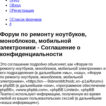
FAQ
Вход
Р
е
г
и
с
т
р
а
ц
и
я
Список форумов
Поиск
Форум по ремонту ноутбуков,
моноблоков, мобильной
электроники - Соглашение о
конфиденциальности
Это соглашение подробно объясняет, как «Форум по
ремонту ноутбуков, моноблоков, мобильной электроники» и
его подразделения (в дальнейшем «мы», «наш», «Форум
по ремонту ноутбуков, моноблоков, мобильной
электроники», «https://xn----9sbnsmbfcfrsidc.xn--p1ai/forum»)
и phpBB (в дальнейшем «они», «программное обеспечение
phpBB», «www.phpbb.com», «phpBB Limited», «phpBB
Teams») используют информацию, полученную во время
любой из ваших пользовательских сессий (в дальнейшем
«ваша информация»).