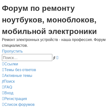
Регистрация
Форум по ремонту
ноутбуков, моноблоков,
мобильной электроники
Ремонт электронных устройств - наша профессия. Форум
специалистов.
Пропустить
Расширенный
Поиск
поиск
Ссылки
Темы без ответов
Активные темы
Поиск
FAQ
Вход
Р
е
г
и
с
т
р
а
ц
и
я
Список форумов