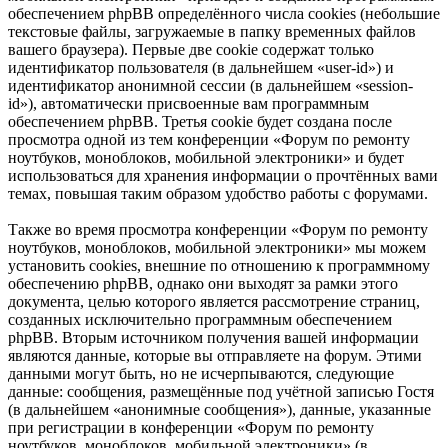
обеспечением phpBB определённого числа cookies (небольшие
текстовые файлы, загружаемые в папку временных файлов
вашего браузера). Первые две cookie содержат только
идентификатор пользователя (в дальнейшем «user-id») и
идентификатор анонимной сессии (в дальнейшем «session-
id»), автоматически присвоенные вам программным
обеспечением phpBB. Третья cookie будет создана после
просмотра одной из тем конференции «Форум по ремонту
ноутбуков, моноблоков, мобильной электроники» и будет
использоваться для хранения информации о прочтённых вами
темах, повышая таким образом удобство работы с форумами.
Также во время просмотра конференции «Форум по ремонту
ноутбуков, моноблоков, мобильной электроники» мы можем
установить cookies, внешние по отношению к программному
обеспечению phpBB, однако они выходят за рамки этого
документа, целью которого является рассмотрение страниц,
созданных исключительно программным обеспечением
phpBB. Вторым источником получения вашей информации
являются данные, которые вы отправляете на форум. Этими
данными могут быть, но не исчерпываются, следующие
данные: сообщения, размещённые под учётной записью Гостя
(в дальнейшем «анонимные сообщения»), данные, указанные
при регистрации в конференции «Форум по ремонту
ноутбуков, моноблоков, мобильной электроники» (в