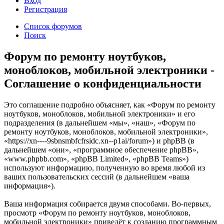
Вход
Р
е
г
и
с
т
р
а
ц
и
я
Список форумов
Поиск
Форум по ремонту ноутбуков,
моноблоков, мобильной электроники -
Соглашение о конфиденциальности
Это соглашение подробно объясняет, как «Форум по ремонту
ноутбуков, моноблоков, мобильной электроники» и его
подразделения (в дальнейшем «мы», «наш», «Форум по
ремонту ноутбуков, моноблоков, мобильной электроники»,
«https://xn----9sbnsmbfcfrsidc.xn--p1ai/forum») и phpBB (в
дальнейшем «они», «программное обеспечение phpBB»,
«www.phpbb.com», «phpBB Limited», «phpBB Teams»)
используют информацию, полученную во время любой из
ваших пользовательских сессий (в дальнейшем «ваша
информация»).
Ваша информация собирается двумя способами. Во-первых,
просмотр «Форум по ремонту ноутбуков, моноблоков,
мобильной электроники» приведёт к созданию программным