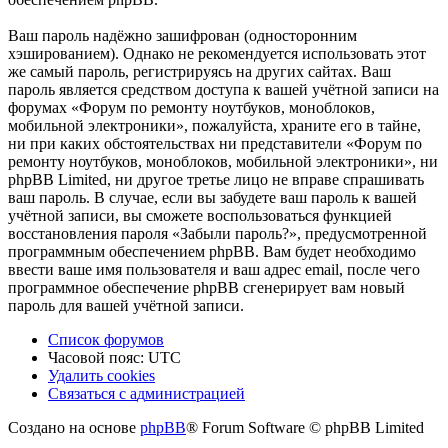
Ваш пароль надёжно зашифрован (односторонним
хэшированием). Однако не рекомендуется использовать этот
же самый пароль, регистрируясь на других сайтах. Ваш
пароль является средством доступа к вашей учётной записи на
форумах «Форум по ремонту ноутбуков, моноблоков,
мобильной электроники», пожалуйста, храните его в тайне,
ни при каких обстоятельствах ни представители «Форум по
ремонту ноутбуков, моноблоков, мобильной электроники», ни
phpBB Limited, ни другое третье лицо не вправе спрашивать
ваш пароль. В случае, если вы забудете ваш пароль к вашей
учётной записи, вы сможете воспользоваться функцией
восстановления пароля «Забыли пароль?», предусмотренной
программным обеспечением phpBB. Вам будет необходимо
ввести ваше имя пользователя и ваш адрес email, после чего
программное обеспечение phpBB сгенерирует вам новый
пароль для вашей учётной записи.
Список форумов
Часовой пояс:
UTC
Удалить cookies
Связаться
С
в
я
з
а
т
ь
с
я
с
а
д
м
и
н
и
с
т
р
а
ц
и
е
й
с
Создано на основе
phpBB
® Forum Software © phpBB Limited
администрацией