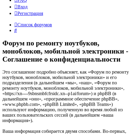
FAQ
Вход
Р
е
г
и
с
т
р
а
ц
и
я
Список форумов
Поиск
Форум по ремонту ноутбуков,
моноблоков, мобильной электроники -
Соглашение о конфиденциальности
Это соглашение подробно объясняет, как «Форум по ремонту
ноутбуков, моноблоков, мобильной электроники» и его
подразделения (в дальнейшем «мы», «наш», «Форум по
ремонту ноутбуков, моноблоков, мобильной электроники»,
«https://xn----9sbnsmbfcfrsidc.xn--p1ai/forum») и phpBB (в
дальнейшем «они», «программное обеспечение phpBB»,
«www.phpbb.com», «phpBB Limited», «phpBB Teams»)
используют информацию, полученную во время любой из
ваших пользовательских сессий (в дальнейшем «ваша
информация»).
Ваша информация собирается двумя способами. Во-первых,