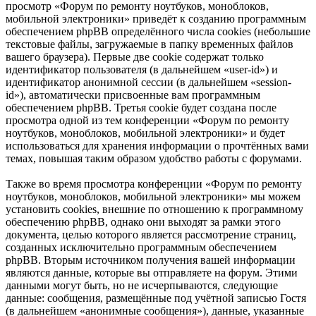
просмотр «Форум по ремонту ноутбуков, моноблоков,
мобильной электроники» приведёт к созданию программным
обеспечением phpBB определённого числа cookies (небольшие
текстовые файлы, загружаемые в папку временных файлов
вашего браузера). Первые две cookie содержат только
идентификатор пользователя (в дальнейшем «user-id») и
идентификатор анонимной сессии (в дальнейшем «session-
id»), автоматически присвоенные вам программным
обеспечением phpBB. Третья cookie будет создана после
просмотра одной из тем конференции «Форум по ремонту
ноутбуков, моноблоков, мобильной электроники» и будет
использоваться для хранения информации о прочтённых вами
темах, повышая таким образом удобство работы с форумами.
Также во время просмотра конференции «Форум по ремонту
ноутбуков, моноблоков, мобильной электроники» мы можем
установить cookies, внешние по отношению к программному
обеспечению phpBB, однако они выходят за рамки этого
документа, целью которого является рассмотрение страниц,
созданных исключительно программным обеспечением
phpBB. Вторым источником получения вашей информации
являются данные, которые вы отправляете на форум. Этими
данными могут быть, но не исчерпываются, следующие
данные: сообщения, размещённые под учётной записью Гостя
(в дальнейшем «анонимные сообщения»), данные, указанные