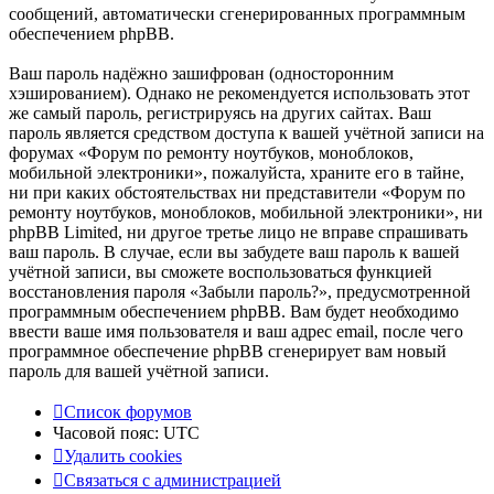
сообщений, автоматически сгенерированных программным
обеспечением phpBB.
Ваш пароль надёжно зашифрован (односторонним
хэшированием). Однако не рекомендуется использовать этот
же самый пароль, регистрируясь на других сайтах. Ваш
пароль является средством доступа к вашей учётной записи на
форумах «Форум по ремонту ноутбуков, моноблоков,
мобильной электроники», пожалуйста, храните его в тайне,
ни при каких обстоятельствах ни представители «Форум по
ремонту ноутбуков, моноблоков, мобильной электроники», ни
phpBB Limited, ни другое третье лицо не вправе спрашивать
ваш пароль. В случае, если вы забудете ваш пароль к вашей
учётной записи, вы сможете воспользоваться функцией
восстановления пароля «Забыли пароль?», предусмотренной
программным обеспечением phpBB. Вам будет необходимо
ввести ваше имя пользователя и ваш адрес email, после чего
программное обеспечение phpBB сгенерирует вам новый
пароль для вашей учётной записи.
Список форумов
Часовой пояс:
UTC
Удалить cookies
Связаться
С
в
я
з
а
т
ь
с
я
с
а
д
м
и
н
и
с
т
р
а
ц
и
е
й