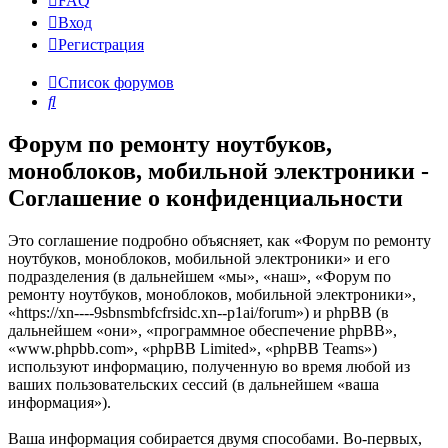
FAQ
Вход
Р
е
г
и
с
т
р
а
ц
и
я
Список форумов
Поиск
Форум по ремонту ноутбуков,
моноблоков, мобильной электроники -
Соглашение о конфиденциальности
Это соглашение подробно объясняет, как «Форум по ремонту
ноутбуков, моноблоков, мобильной электроники» и его
подразделения (в дальнейшем «мы», «наш», «Форум по
ремонту ноутбуков, моноблоков, мобильной электроники»,
«https://xn----9sbnsmbfcfrsidc.xn--p1ai/forum») и phpBB (в
дальнейшем «они», «программное обеспечение phpBB»,
«www.phpbb.com», «phpBB Limited», «phpBB Teams»)
используют информацию, полученную во время любой из
ваших пользовательских сессий (в дальнейшем «ваша
информация»).
Ваша информация собирается двумя способами. Во-первых,