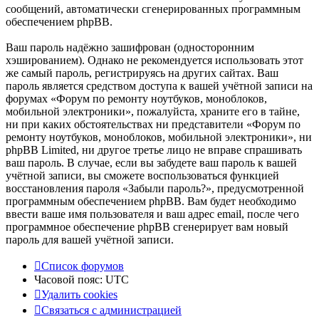
сообщений, автоматически сгенерированных программным
обеспечением phpBB.
Ваш пароль надёжно зашифрован (односторонним
хэшированием). Однако не рекомендуется использовать этот
же самый пароль, регистрируясь на других сайтах. Ваш
пароль является средством доступа к вашей учётной записи на
форумах «Форум по ремонту ноутбуков, моноблоков,
мобильной электроники», пожалуйста, храните его в тайне,
ни при каких обстоятельствах ни представители «Форум по
ремонту ноутбуков, моноблоков, мобильной электроники», ни
phpBB Limited, ни другое третье лицо не вправе спрашивать
ваш пароль. В случае, если вы забудете ваш пароль к вашей
учётной записи, вы сможете воспользоваться функцией
восстановления пароля «Забыли пароль?», предусмотренной
программным обеспечением phpBB. Вам будет необходимо
ввести ваше имя пользователя и ваш адрес email, после чего
программное обеспечение phpBB сгенерирует вам новый
пароль для вашей учётной записи.
Список форумов
Часовой пояс:
UTC
Удалить cookies
Связаться
С
в
я
з
а
т
ь
с
я
с
а
д
м
и
н
и
с
т
р
а
ц
и
е
й