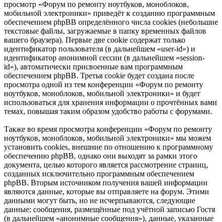
просмотр «Форум по ремонту ноутбуков, моноблоков,
мобильной электроники» приведёт к созданию программным
обеспечением phpBB определённого числа cookies (небольшие
текстовые файлы, загружаемые в папку временных файлов
вашего браузера). Первые две cookie содержат только
идентификатор пользователя (в дальнейшем «user-id») и
идентификатор анонимной сессии (в дальнейшем «session-
id»), автоматически присвоенные вам программным
обеспечением phpBB. Третья cookie будет создана после
просмотра одной из тем конференции «Форум по ремонту
ноутбуков, моноблоков, мобильной электроники» и будет
использоваться для хранения информации о прочтённых вами
темах, повышая таким образом удобство работы с форумами.
Также во время просмотра конференции «Форум по ремонту
ноутбуков, моноблоков, мобильной электроники» мы можем
установить cookies, внешние по отношению к программному
обеспечению phpBB, однако они выходят за рамки этого
документа, целью которого является рассмотрение страниц,
созданных исключительно программным обеспечением
phpBB. Вторым источником получения вашей информации
являются данные, которые вы отправляете на форум. Этими
данными могут быть, но не исчерпываются, следующие
данные: сообщения, размещённые под учётной записью Гостя
(в дальнейшем «анонимные сообщения»), данные, указанные