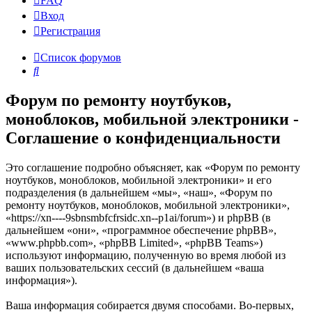
FAQ
Вход
Р
е
г
и
с
т
р
а
ц
и
я
Список форумов
Поиск
Форум по ремонту ноутбуков,
моноблоков, мобильной электроники -
Соглашение о конфиденциальности
Это соглашение подробно объясняет, как «Форум по ремонту
ноутбуков, моноблоков, мобильной электроники» и его
подразделения (в дальнейшем «мы», «наш», «Форум по
ремонту ноутбуков, моноблоков, мобильной электроники»,
«https://xn----9sbnsmbfcfrsidc.xn--p1ai/forum») и phpBB (в
дальнейшем «они», «программное обеспечение phpBB»,
«www.phpbb.com», «phpBB Limited», «phpBB Teams»)
используют информацию, полученную во время любой из
ваших пользовательских сессий (в дальнейшем «ваша
информация»).
Ваша информация собирается двумя способами. Во-первых,