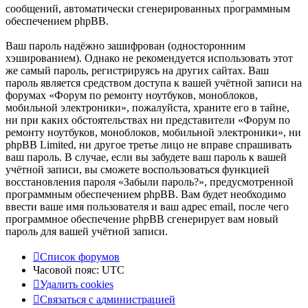
сообщений, автоматически сгенерированных программным
обеспечением phpBB.
Ваш пароль надёжно зашифрован (односторонним
хэшированием). Однако не рекомендуется использовать этот
же самый пароль, регистрируясь на других сайтах. Ваш
пароль является средством доступа к вашей учётной записи на
форумах «Форум по ремонту ноутбуков, моноблоков,
мобильной электроники», пожалуйста, храните его в тайне,
ни при каких обстоятельствах ни представители «Форум по
ремонту ноутбуков, моноблоков, мобильной электроники», ни
phpBB Limited, ни другое третье лицо не вправе спрашивать
ваш пароль. В случае, если вы забудете ваш пароль к вашей
учётной записи, вы сможете воспользоваться функцией
восстановления пароля «Забыли пароль?», предусмотренной
программным обеспечением phpBB. Вам будет необходимо
ввести ваше имя пользователя и ваш адрес email, после чего
программное обеспечение phpBB сгенерирует вам новый
пароль для вашей учётной записи.
Список форумов
Часовой пояс:
UTC
Удалить cookies
Связаться
С
в
я
з
а
т
ь
с
я
с
а
д
м
и
н
и
с
т
р
а
ц
и
е
й