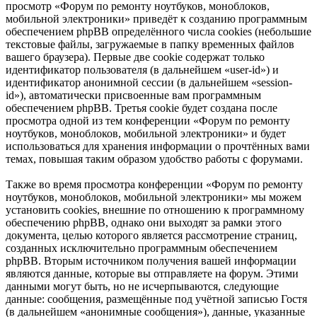
просмотр «Форум по ремонту ноутбуков, моноблоков,
мобильной электроники» приведёт к созданию программным
обеспечением phpBB определённого числа cookies (небольшие
текстовые файлы, загружаемые в папку временных файлов
вашего браузера). Первые две cookie содержат только
идентификатор пользователя (в дальнейшем «user-id») и
идентификатор анонимной сессии (в дальнейшем «session-
id»), автоматически присвоенные вам программным
обеспечением phpBB. Третья cookie будет создана после
просмотра одной из тем конференции «Форум по ремонту
ноутбуков, моноблоков, мобильной электроники» и будет
использоваться для хранения информации о прочтённых вами
темах, повышая таким образом удобство работы с форумами.
Также во время просмотра конференции «Форум по ремонту
ноутбуков, моноблоков, мобильной электроники» мы можем
установить cookies, внешние по отношению к программному
обеспечению phpBB, однако они выходят за рамки этого
документа, целью которого является рассмотрение страниц,
созданных исключительно программным обеспечением
phpBB. Вторым источником получения вашей информации
являются данные, которые вы отправляете на форум. Этими
данными могут быть, но не исчерпываются, следующие
данные: сообщения, размещённые под учётной записью Гостя
(в дальнейшем «анонимные сообщения»), данные, указанные