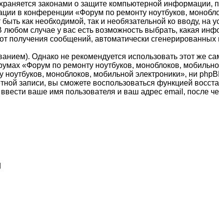
 охраняется законами о защите компьютерной информации,
ции в конференции «Форум по ремонту ноутбуков, монобло
т быть как необходимой, так и необязательной ко вводу, н
В любом случае у вас есть возможность выбрать, какая инф
ься от получения сообщений, автоматически сгенерированн
ием). Однако не рекомендуется использовать этот же самы
умах «Форум по ремонту ноутбуков, моноблоков, мобильной 
 ноутбуков, моноблоков, мобильной электроники», ни phpBB
учётной записи, вы сможете воспользоваться функцией вос
вести ваше имя пользователя и ваш адрес email, после ч
d