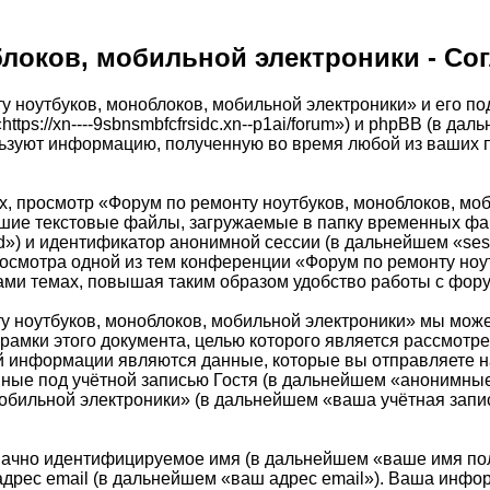
блоков, мобильной электроники - С
у ноутбуков, моноблоков, мобильной электроники» и его п
ttps://xn----9sbnsmbfcfrsidc.xn--p1ai/forum») и phpBB (в 
льзуют информацию, полученную во время любой из ваших 
, просмотр «Форум по ремонту ноутбуков, моноблоков, мо
шие текстовые файлы, загружаемые в папку временных фай
id») и идентификатор анонимной сессии (в дальнейшем «se
росмотра одной из тем конференции «Форум по ремонту ноу
ами темах, повышая таким образом удобство работы с фор
 ноутбуков, моноблоков, мобильной электроники» мы може
рамки этого документа, целью которого является рассмот
 информации являются данные, которые вы отправляете на
ые под учётной записью Гостя (в дальнейшем «анонимные 
обильной электроники» (в дальнейшем «ваша учётная запис
значно идентифицируемое имя (в дальнейшем «ваше имя по
адрес email (в дальнейшем «ваш адрес email»). Ваша инфо