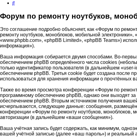
Поиск
Форум по ремонту ноутбуков, моно
Это соглашение подробно объясняет, как «Форум по ремонт
ремонту ноутбуков, моноблоков, мобильной электроники», «h
«www.phpbb.com», «phpBB Limited», «phpBB Teams») испо
информация»).
Ваша информация собирается двумя способами. Во-первых
обеспечением phpBB определённого числа cookies (неболь
только идентификатор пользователя (в дальнейшем «user-
обеспечением phpBB. Третья cookie будет создана после п
использоваться для хранения информации о прочтённых в
Также во время просмотра конференции «Форум по ремонту
программному обеспечению phpBB, однако они выходят за 
обеспечением phpBB. Вторым источником получения вашей
исчерпываются, следующие данные: сообщения, размещённ
конференции «Форум по ремонту ноутбуков, моноблоков, м
авторизации (в дальнейшем «ваши сообщения»).
Ваша учётная запись будет содержать, как минимум, одно
вашей учётной записью (далее «ваш пароль») и реальный 