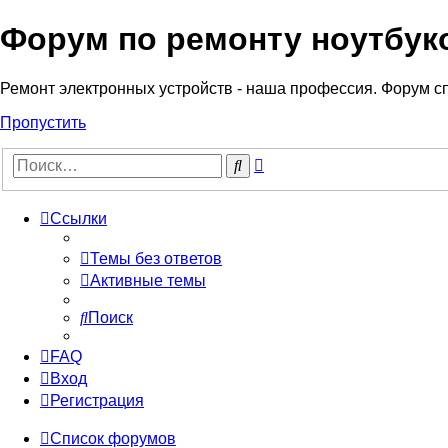
Форум по ремонту ноутбук
Регистрация
Ремонт электронных устройств - наша профессия. Форум с
Пропустить
Расширенный
Поиск
поиск
Ссылки
Темы без ответов
Активные темы
Поиск
FAQ
Вход
Р
е
г
и
с
т
р
а
ц
и
я
Список форумов