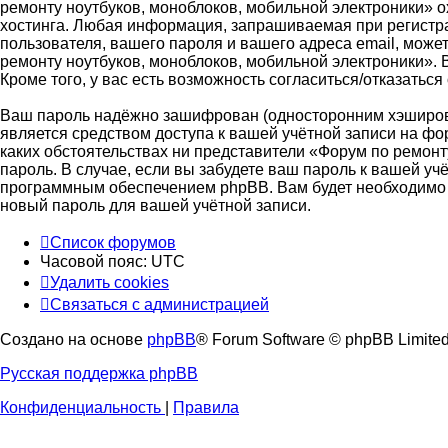
ремонту ноутбуков, моноблоков, мобильной электроники»
хостинга. Любая информация, запрашиваемая при регистра
пользователя, вашего пароля и вашего адреса email, може
ремонту ноутбуков, моноблоков, мобильной электроники». 
Кроме того, у вас есть возможность согласиться/отказат
Ваш пароль надёжно зашифрован (односторонним хэширован
является средством доступа к вашей учётной записи на фор
каких обстоятельствах ни представители «Форум по ремонту
пароль. В случае, если вы забудете ваш пароль к вашей 
программным обеспечением phpBB. Вам будет необходимо в
новый пароль для вашей учётной записи.
Список форумов
Часовой пояс:
UTC
Удалить cookies
Связаться
С
в
я
з
а
т
ь
с
я
с
а
д
м
и
н
и
с
т
р
а
ц
и
е
й
с
Создано на основе
phpBB
® Forum Software © phpBB Limite
администрацией
Русская поддержка phpBB
Конфиденциальность
|
Правила