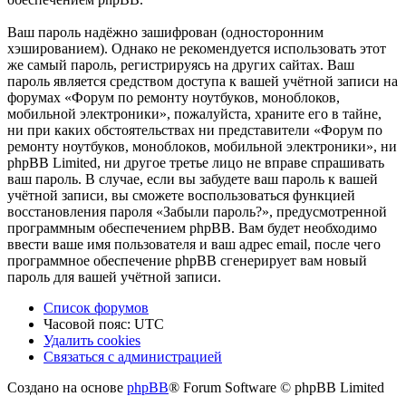
Ваш пароль надёжно зашифрован (односторонним
хэшированием). Однако не рекомендуется использовать этот
же самый пароль, регистрируясь на других сайтах. Ваш
пароль является средством доступа к вашей учётной записи на
форумах «Форум по ремонту ноутбуков, моноблоков,
мобильной электроники», пожалуйста, храните его в тайне,
ни при каких обстоятельствах ни представители «Форум по
ремонту ноутбуков, моноблоков, мобильной электроники», ни
phpBB Limited, ни другое третье лицо не вправе спрашивать
ваш пароль. В случае, если вы забудете ваш пароль к вашей
учётной записи, вы сможете воспользоваться функцией
восстановления пароля «Забыли пароль?», предусмотренной
программным обеспечением phpBB. Вам будет необходимо
ввести ваше имя пользователя и ваш адрес email, после чего
программное обеспечение phpBB сгенерирует вам новый
пароль для вашей учётной записи.
Список форумов
Часовой пояс:
UTC
Удалить cookies
Связаться
С
в
я
з
а
т
ь
с
я
с
а
д
м
и
н
и
с
т
р
а
ц
и
е
й
с
Создано на основе
phpBB
® Forum Software © phpBB Limited
администрацией