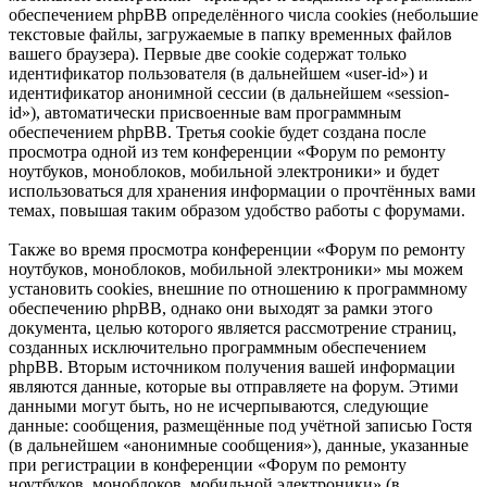
обеспечением phpBB определённого числа cookies (небольшие
текстовые файлы, загружаемые в папку временных файлов
вашего браузера). Первые две cookie содержат только
идентификатор пользователя (в дальнейшем «user-id») и
идентификатор анонимной сессии (в дальнейшем «session-
id»), автоматически присвоенные вам программным
обеспечением phpBB. Третья cookie будет создана после
просмотра одной из тем конференции «Форум по ремонту
ноутбуков, моноблоков, мобильной электроники» и будет
использоваться для хранения информации о прочтённых вами
темах, повышая таким образом удобство работы с форумами.
Также во время просмотра конференции «Форум по ремонту
ноутбуков, моноблоков, мобильной электроники» мы можем
установить cookies, внешние по отношению к программному
обеспечению phpBB, однако они выходят за рамки этого
документа, целью которого является рассмотрение страниц,
созданных исключительно программным обеспечением
phpBB. Вторым источником получения вашей информации
являются данные, которые вы отправляете на форум. Этими
данными могут быть, но не исчерпываются, следующие
данные: сообщения, размещённые под учётной записью Гостя
(в дальнейшем «анонимные сообщения»), данные, указанные
при регистрации в конференции «Форум по ремонту
ноутбуков, моноблоков, мобильной электроники» (в