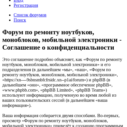
Вход
Р
е
г
и
с
т
р
а
ц
и
я
Список форумов
Поиск
Форум по ремонту ноутбуков,
моноблоков, мобильной электроники -
Соглашение о конфиденциальности
Это соглашение подробно объясняет, как «Форум по ремонту
ноутбуков, моноблоков, мобильной электроники» и его
подразделения (в дальнейшем «мы», «наш», «Форум по
ремонту ноутбуков, моноблоков, мобильной электроники»,
«https://xn----9sbnsmbfcfrsidc.xn--p1ai/forum») и phpBB (в
дальнейшем «они», «программное обеспечение phpBB»,
«www.phpbb.com», «phpBB Limited», «phpBB Teams»)
используют информацию, полученную во время любой из
ваших пользовательских сессий (в дальнейшем «ваша
информация»).
Ваша информация собирается двумя способами. Во-первых,
просмотр «Форум по ремонту ноутбуков, моноблоков,
мобильной электроники» приведёт к созданию программным