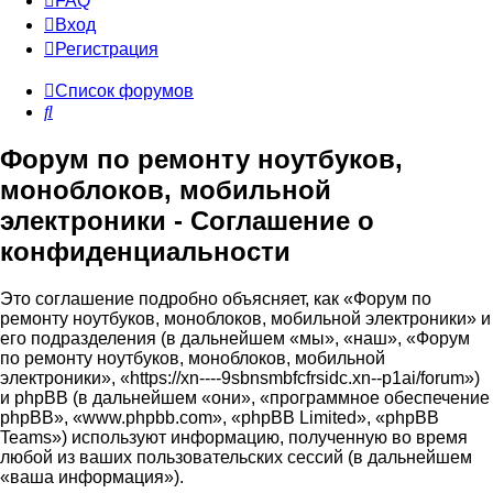
FAQ
Вход
Р
е
г
и
с
т
р
а
ц
и
я
Список форумов
Поиск
Форум по ремонту ноутбуков,
моноблоков, мобильной
электроники - Соглашение о
конфиденциальности
Это соглашение подробно объясняет, как «Форум по
ремонту ноутбуков, моноблоков, мобильной электроники» и
его подразделения (в дальнейшем «мы», «наш», «Форум
по ремонту ноутбуков, моноблоков, мобильной
электроники», «https://xn----9sbnsmbfcfrsidc.xn--p1ai/forum»)
и phpBB (в дальнейшем «они», «программное обеспечение
phpBB», «www.phpbb.com», «phpBB Limited», «phpBB
Teams») используют информацию, полученную во время
любой из ваших пользовательских сессий (в дальнейшем
«ваша информация»).