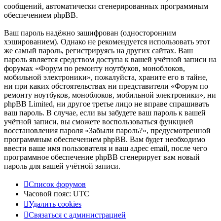
сообщений, автоматически сгенерированных программным
обеспечением phpBB.
Ваш пароль надёжно зашифрован (односторонним
хэшированием). Однако не рекомендуется использовать этот
же самый пароль, регистрируясь на других сайтах. Ваш
пароль является средством доступа к вашей учётной записи на
форумах «Форум по ремонту ноутбуков, моноблоков,
мобильной электроники», пожалуйста, храните его в тайне,
ни при каких обстоятельствах ни представители «Форум по
ремонту ноутбуков, моноблоков, мобильной электроники», ни
phpBB Limited, ни другое третье лицо не вправе спрашивать
ваш пароль. В случае, если вы забудете ваш пароль к вашей
учётной записи, вы сможете воспользоваться функцией
восстановления пароля «Забыли пароль?», предусмотренной
программным обеспечением phpBB. Вам будет необходимо
ввести ваше имя пользователя и ваш адрес email, после чего
программное обеспечение phpBB сгенерирует вам новый
пароль для вашей учётной записи.
Список форумов
Часовой пояс:
UTC
Удалить cookies
Связаться
С
в
я
з
а
т
ь
с
я
с
а
д
м
и
н
и
с
т
р
а
ц
и
е
й