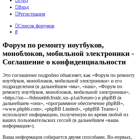
FAQ
Вход
Р
е
г
и
с
т
р
а
ц
и
я
Список форумов
Поиск
Форум по ремонту ноутбуков,
моноблоков, мобильной электроники -
Соглашение о конфиденциальности
Это соглашение подробно объясняет, как «Форум по ремонту
ноутбуков, моноблоков, мобильной электроники» и его
подразделения (в дальнейшем «мы», «наш», «Форум по
ремонту ноутбуков, моноблоков, мобильной электроники»,
«https://xn----9sbnsmbfcfrsidc.xn--p1ai/forum») и phpBB (в
дальнейшем «они», «программное обеспечение phpBB»,
«www.phpbb.com», «phpBB Limited», «phpBB Teams»)
используют информацию, полученную во время любой из
ваших пользовательских сессий (в дальнейшем «ваша
информация»).
Ваша информация собирается двумя способами. Во-первых,