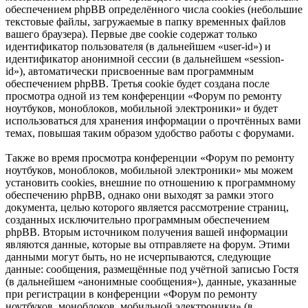
обеспечением phpBB определённого числа cookies (небольшие
текстовые файлы, загружаемые в папку временных файлов
вашего браузера). Первые две cookie содержат только
идентификатор пользователя (в дальнейшем «user-id») и
идентификатор анонимной сессии (в дальнейшем «session-
id»), автоматически присвоенные вам программным
обеспечением phpBB. Третья cookie будет создана после
просмотра одной из тем конференции «Форум по ремонту
ноутбуков, моноблоков, мобильной электроники» и будет
использоваться для хранения информации о прочтённых вами
темах, повышая таким образом удобство работы с форумами.
Также во время просмотра конференции «Форум по ремонту
ноутбуков, моноблоков, мобильной электроники» мы можем
установить cookies, внешние по отношению к программному
обеспечению phpBB, однако они выходят за рамки этого
документа, целью которого является рассмотрение страниц,
созданных исключительно программным обеспечением
phpBB. Вторым источником получения вашей информации
являются данные, которые вы отправляете на форум. Этими
данными могут быть, но не исчерпываются, следующие
данные: сообщения, размещённые под учётной записью Гостя
(в дальнейшем «анонимные сообщения»), данные, указанные
при регистрации в конференции «Форум по ремонту
ноутбуков, моноблоков, мобильной электроники» (в