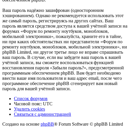
Ваш пароль надёжно зашифрован (односторонним
хэшированием). Однако не рекомендуется использовать этот
же самый пароль, регистрируясь на других сайтах. Ваш
пароль является средством доступа к вашей учётной записи на
форумах «Форум по ремонту ноутбуков, моноблоков,
мобильной электроники», пожалуйста, храните его в тайне,
ни при каких обстоятельствах ни представители «Форум по
ремонту ноутбуков, моноблоков, мобильной электроники», ни
phpBB Limited, ни другое третье лицо не вправе спрашивать
ваш пароль. В случае, если вы забудете ваш пароль к вашей
учётной записи, вы сможете воспользоваться функцией
восстановления пароля «Забыли пароль?», предусмотренной
программным обеспечением phpBB. Вам будет необходимо
ввести ваше имя пользователя и ваш адрес email, после чего
программное обеспечение phpBB сгенерирует вам новый
пароль для вашей учётной записи.
Список форумов
Часовой пояс:
UTC
Удалить cookies
Связаться
С
в
я
з
а
т
ь
с
я
с
а
д
м
и
н
и
с
т
р
а
ц
и
е
й
с
Создано на основе
phpBB
® Forum Software © phpBB Limited
администрацией