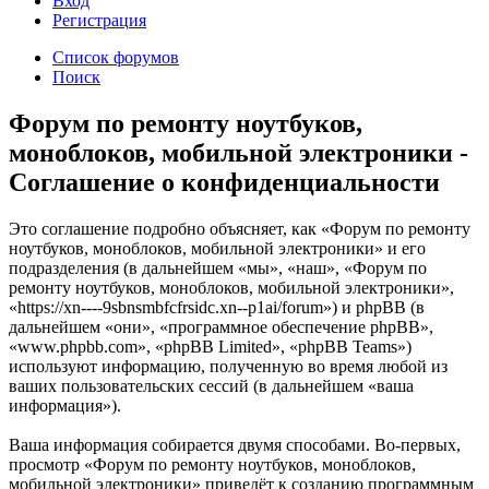
Вход
Р
е
г
и
с
т
р
а
ц
и
я
Список форумов
Поиск
Форум по ремонту ноутбуков,
моноблоков, мобильной электроники -
Соглашение о конфиденциальности
Это соглашение подробно объясняет, как «Форум по ремонту
ноутбуков, моноблоков, мобильной электроники» и его
подразделения (в дальнейшем «мы», «наш», «Форум по
ремонту ноутбуков, моноблоков, мобильной электроники»,
«https://xn----9sbnsmbfcfrsidc.xn--p1ai/forum») и phpBB (в
дальнейшем «они», «программное обеспечение phpBB»,
«www.phpbb.com», «phpBB Limited», «phpBB Teams»)
используют информацию, полученную во время любой из
ваших пользовательских сессий (в дальнейшем «ваша
информация»).
Ваша информация собирается двумя способами. Во-первых,
просмотр «Форум по ремонту ноутбуков, моноблоков,
мобильной электроники» приведёт к созданию программным