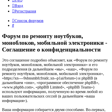
FAQ
Вход
Р
е
г
и
с
т
р
а
ц
и
я
Список форумов
Поиск
Форум по ремонту ноутбуков,
моноблоков, мобильной электроники -
Соглашение о конфиденциальности
Это соглашение подробно объясняет, как «Форум по ремонту
ноутбуков, моноблоков, мобильной электроники» и его
подразделения (в дальнейшем «мы», «наш», «Форум по
ремонту ноутбуков, моноблоков, мобильной электроники»,
«https://xn----9sbnsmbfcfrsidc.xn--p1ai/forum») и phpBB (в
дальнейшем «они», «программное обеспечение phpBB»,
«www.phpbb.com», «phpBB Limited», «phpBB Teams»)
используют информацию, полученную во время любой из
ваших пользовательских сессий (в дальнейшем «ваша
информация»).
Ваша информация собирается двумя способами. Во-первых,