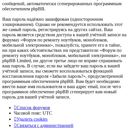
сообщений, автоматически сгенерированных программным
обеспечением phpBB.
Ваш пароль надёжно зашифрован (односторонним
хэшированием). Однако не рекомендуется использовать этот
же самый пароль, регистрируясь на других сайтах. Ваш
пароль является средством доступа к вашей учётной записи на
форумах «Форум по ремонту ноутбуков, моноблоков,
мобильной электроники», пожалуйста, храните его в тайне,
ни при каких обстоятельствах ни представители «Форум по
ремонту ноутбуков, моноблоков, мобильной электроники», ни
phpBB Limited, ни другое третье лицо не вправе спрашивать
ваш пароль. В случае, если вы забудете ваш пароль к вашей
учётной записи, вы сможете воспользоваться функцией
восстановления пароля «Забыли пароль?», предусмотренной
программным обеспечением phpBB. Вам будет необходимо
ввести ваше имя пользователя и ваш адрес email, после чего
программное обеспечение phpBB сгенерирует вам новый
пароль для вашей учётной записи.
Список форумов
Часовой пояс:
UTC
Удалить cookies
Связаться
С
в
я
з
а
т
ь
с
я
с
а
д
м
и
н
и
с
т
р
а
ц
и
е
й