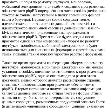
просмотр «Форум по ремонту ноутбуков, моноблоков,
мобильной электроники» приведёт к созданию программным
обеспечением phpBB определённого числа cookies (небольшие
текстовые файлы, загружаемые в папку временных файлов
вашего браузера). Первые две cookie содержат только
идентификатор пользователя (в дальнейшем «user-id») и
идентификатор анонимной сессии (в дальнейшем «session-
id»), автоматически присвоенные вам программным
обеспечением phpBB. Третья cookie будет создана после
просмотра одной из тем конференции «Форум по ремонту
ноутбуков, моноблоков, мобильной электроники» и будет
использоваться для хранения информации о прочтённых вами
темах, повышая таким образом удобство работы с форумами.
Также во время просмотра конференции «Форум по ремонту
ноутбуков, моноблоков, мобильной электроники» мы можем
установить cookies, внешние по отношению к программному
обеспечению phpBB, однако они выходят за рамки этого
документа, целью которого является рассмотрение страниц,
созданных исключительно программным обеспечением
phpBB. Вторым источником получения вашей информации
являются данные, которые вы отправляете на форум. Этими
данными могут быть, но не исчерпываются, следующие
данные: сообщения, размещённые под учётной записью Гостя
(в дальнейшем «анонимные сообщения»), данные, указанные