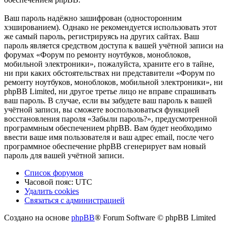
Ваш пароль надёжно зашифрован (односторонним
хэшированием). Однако не рекомендуется использовать этот
же самый пароль, регистрируясь на других сайтах. Ваш
пароль является средством доступа к вашей учётной записи на
форумах «Форум по ремонту ноутбуков, моноблоков,
мобильной электроники», пожалуйста, храните его в тайне,
ни при каких обстоятельствах ни представители «Форум по
ремонту ноутбуков, моноблоков, мобильной электроники», ни
phpBB Limited, ни другое третье лицо не вправе спрашивать
ваш пароль. В случае, если вы забудете ваш пароль к вашей
учётной записи, вы сможете воспользоваться функцией
восстановления пароля «Забыли пароль?», предусмотренной
программным обеспечением phpBB. Вам будет необходимо
ввести ваше имя пользователя и ваш адрес email, после чего
программное обеспечение phpBB сгенерирует вам новый
пароль для вашей учётной записи.
Список форумов
Часовой пояс:
UTC
Удалить cookies
Связаться
С
в
я
з
а
т
ь
с
я
с
а
д
м
и
н
и
с
т
р
а
ц
и
е
й
с
Создано на основе
phpBB
® Forum Software © phpBB Limited
администрацией