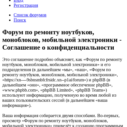
Вход
Р
е
г
и
с
т
р
а
ц
и
я
Список форумов
Поиск
Форум по ремонту ноутбуков,
моноблоков, мобильной электроники -
Соглашение о конфиденциальности
Это соглашение подробно объясняет, как «Форум по ремонту
ноутбуков, моноблоков, мобильной электроники» и его
подразделения (в дальнейшем «мы», «наш», «Форум по
ремонту ноутбуков, моноблоков, мобильной электроники»,
«https://xn----9sbnsmbfcfrsidc.xn--p1ai/forum») и phpBB (в
дальнейшем «они», «программное обеспечение phpBB»,
«www.phpbb.com», «phpBB Limited», «phpBB Teams»)
используют информацию, полученную во время любой из
ваших пользовательских сессий (в дальнейшем «ваша
информация»).
Ваша информация собирается двумя способами. Во-первых,
просмотр «Форум по ремонту ноутбуков, моноблоков,
мобильной электроники» приведёт к созданию программным