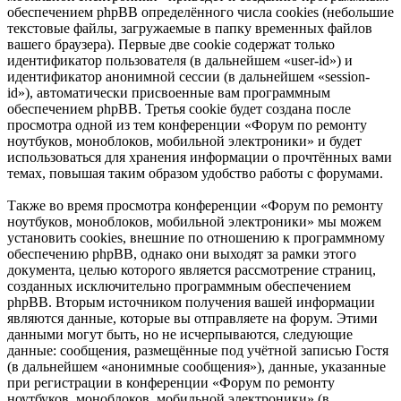
обеспечением phpBB определённого числа cookies (небольшие
текстовые файлы, загружаемые в папку временных файлов
вашего браузера). Первые две cookie содержат только
идентификатор пользователя (в дальнейшем «user-id») и
идентификатор анонимной сессии (в дальнейшем «session-
id»), автоматически присвоенные вам программным
обеспечением phpBB. Третья cookie будет создана после
просмотра одной из тем конференции «Форум по ремонту
ноутбуков, моноблоков, мобильной электроники» и будет
использоваться для хранения информации о прочтённых вами
темах, повышая таким образом удобство работы с форумами.
Также во время просмотра конференции «Форум по ремонту
ноутбуков, моноблоков, мобильной электроники» мы можем
установить cookies, внешние по отношению к программному
обеспечению phpBB, однако они выходят за рамки этого
документа, целью которого является рассмотрение страниц,
созданных исключительно программным обеспечением
phpBB. Вторым источником получения вашей информации
являются данные, которые вы отправляете на форум. Этими
данными могут быть, но не исчерпываются, следующие
данные: сообщения, размещённые под учётной записью Гостя
(в дальнейшем «анонимные сообщения»), данные, указанные
при регистрации в конференции «Форум по ремонту
ноутбуков, моноблоков, мобильной электроники» (в