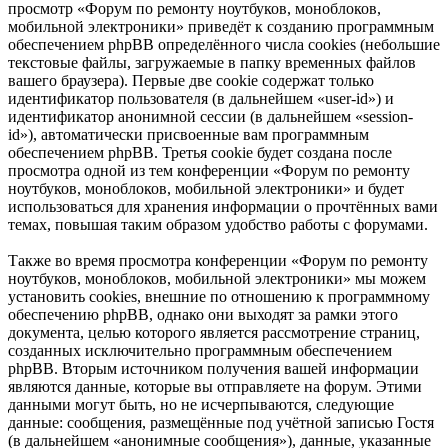
просмотр «Форум по ремонту ноутбуков, моноблоков,
мобильной электроники» приведёт к созданию программным
обеспечением phpBB определённого числа cookies (небольшие
текстовые файлы, загружаемые в папку временных файлов
вашего браузера). Первые две cookie содержат только
идентификатор пользователя (в дальнейшем «user-id») и
идентификатор анонимной сессии (в дальнейшем «session-
id»), автоматически присвоенные вам программным
обеспечением phpBB. Третья cookie будет создана после
просмотра одной из тем конференции «Форум по ремонту
ноутбуков, моноблоков, мобильной электроники» и будет
использоваться для хранения информации о прочтённых вами
темах, повышая таким образом удобство работы с форумами.
Также во время просмотра конференции «Форум по ремонту
ноутбуков, моноблоков, мобильной электроники» мы можем
установить cookies, внешние по отношению к программному
обеспечению phpBB, однако они выходят за рамки этого
документа, целью которого является рассмотрение страниц,
созданных исключительно программным обеспечением
phpBB. Вторым источником получения вашей информации
являются данные, которые вы отправляете на форум. Этими
данными могут быть, но не исчерпываются, следующие
данные: сообщения, размещённые под учётной записью Гостя
(в дальнейшем «анонимные сообщения»), данные, указанные