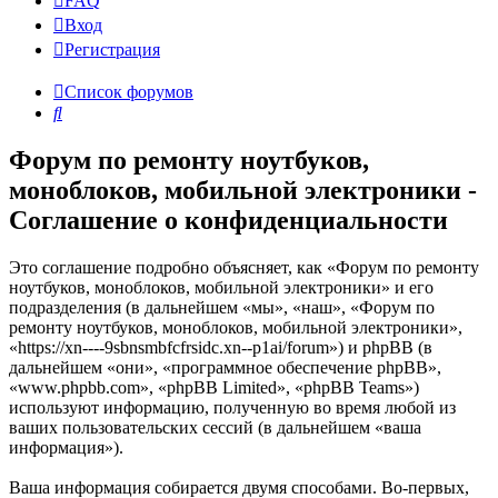
FAQ
Вход
Р
е
г
и
с
т
р
а
ц
и
я
Список форумов
Поиск
Форум по ремонту ноутбуков,
моноблоков, мобильной электроники -
Соглашение о конфиденциальности
Это соглашение подробно объясняет, как «Форум по ремонту
ноутбуков, моноблоков, мобильной электроники» и его
подразделения (в дальнейшем «мы», «наш», «Форум по
ремонту ноутбуков, моноблоков, мобильной электроники»,
«https://xn----9sbnsmbfcfrsidc.xn--p1ai/forum») и phpBB (в
дальнейшем «они», «программное обеспечение phpBB»,
«www.phpbb.com», «phpBB Limited», «phpBB Teams»)
используют информацию, полученную во время любой из
ваших пользовательских сессий (в дальнейшем «ваша
информация»).
Ваша информация собирается двумя способами. Во-первых,