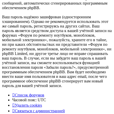
сообщений, автоматически сгенерированных программным
обеспечением phpBB.
Ваш пароль надёжно зашифрован (односторонним
хэшированием). Однако не рекомендуется использовать этот
же самый пароль, регистрируясь на других сайтах. Ваш
пароль является средством доступа к вашей учётной записи на
форумах «Форум по ремонту ноутбуков, моноблоков,
мобильной электроники», пожалуйста, храните его в тайне,
ни при каких обстоятельствах ни представители «Форум по
ремонту ноутбуков, моноблоков, мобильной электроники», ни
phpBB Limited, ни другое третье лицо не вправе спрашивать
ваш пароль. В случае, если вы забудете ваш пароль к вашей
учётной записи, вы сможете воспользоваться функцией
восстановления пароля «Забыли пароль?», предусмотренной
программным обеспечением phpBB. Вам будет необходимо
ввести ваше имя пользователя и ваш адрес email, после чего
программное обеспечение phpBB сгенерирует вам новый
пароль для вашей учётной записи.
Список форумов
Часовой пояс:
UTC
Удалить cookies
Связаться
С
в
я
з
а
т
ь
с
я
с
а
д
м
и
н
и
с
т
р
а
ц
и
е
й