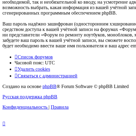
необходимой, так и необязательной ко вводу, на усмотрение а
возможность выбрать, какая информация из вашей учётной запи
сгенерированных программным обеспечением phpBB.
Ваш пароль надёжно зашифрован (односторонним хэшированием)
средством доступа к вашей учётной записи на форумах «Форум 
ни представители «Форум по ремонту ноутбуков, моноблоков, м
забудете ваш пароль к вашей учётной записи, вы сможете вос
будет необходимо ввести ваше имя пользователя и ваш адрес e
Список форумов
Часовой пояс:
UTC
Удалить cookies
Связаться
С
в
я
з
а
т
ь
с
я
с
а
д
м
и
н
и
с
т
р
а
ц
и
е
й
с
Создано на основе
phpBB
® Forum Software © phpBB Limited
администрацией
Русская поддержка phpBB
Конфиденциальность
|
Правила