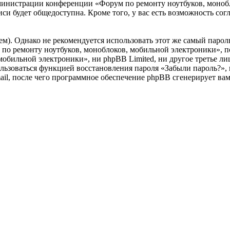
дминистрации конференции «Форум по ремонту ноутбуков, монобл
си будет общедоступна. Кроме того, у вас есть возможность сог
. Однако не рекомендуется использовать этот же самый пароль,
по ремонту ноутбуков, моноблоков, мобильной электроники», пож
обильной электроники», ни phpBB Limited, ни другое третье лиц
пользоваться функцией восстановления пароля «Забыли пароль?
mail, после чего программное обеспечение phpBB сгенерирует ва