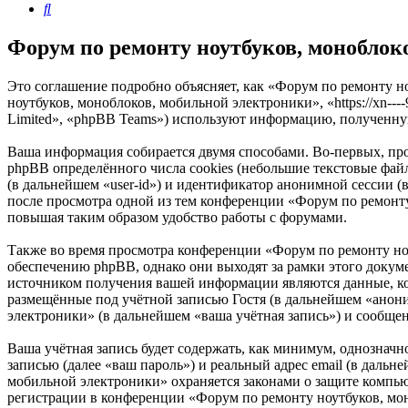
Поиск
Форум по ремонту ноутбуков, моноблок
Это соглашение подробно объясняет, как «Форум по ремонту н
ноутбуков, моноблоков, мобильной электроники», «https://xn--
Limited», «phpBB Teams») используют информацию, полученну
Ваша информация собирается двумя способами. Во-первых, пр
phpBB определённого числа cookies (небольшие текстовые файл
(в дальнейшем «user-id») и идентификатор анонимной сессии (
после просмотра одной из тем конференции «Форум по ремонту
повышая таким образом удобство работы с форумами.
Также во время просмотра конференции «Форум по ремонту но
обеспечению phpBB, однако они выходят за рамки этого доку
источником получения вашей информации являются данные, ко
размещённые под учётной записью Гостя (в дальнейшем «анон
электроники» (в дальнейшем «ваша учётная запись») и сообще
Ваша учётная запись будет содержать, как минимум, однознач
записью (далее «ваш пароль») и реальный адрес email (в даль
мобильной электроники» охраняется законами о защите компь
регистрации в конференции «Форум по ремонту ноутбуков, моно