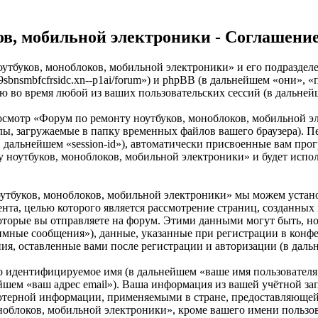
ов, мобильной электроники - Соглашени
оутбуков, моноблоков, мобильной электроники» и его подразде
--9sbnsmbfcfrsidc.xn--p1ai/forum») и phpBB (в дальнейшем «они
ю во время любой из ваших пользовательских сессий (в дальне
осмотр «Форум по ремонту ноутбуков, моноблоков, мобильной 
ы, загружаемые в папку временных файлов вашего браузера). Пе
в дальнейшем «session-id»), автоматически присвоенные вам про
 ноутбуков, моноблоков, мобильной электроники» и будет испо
утбуков, моноблоков, мобильной электроники» мы можем устан
мента, целью которого является рассмотрение страниц, создан
торые вы отправляете на форум. Этими данными могут быть, н
имные сообщения»), данные, указанные при регистрации в конф
ния, оставленные вами после регистрации и авторизации (в дал
но идентифицируемое имя (в дальнейшем «ваше имя пользователя
нейшем «ваш адрес email»). Ваша информация из вашей учётной з
ютерной информации, применяемыми в стране, предоставляющей
блоков, мобильной электроники», кроме вашего имени пользоват