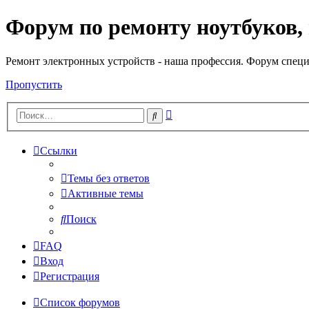
Форум по ремонту ноутбуков,
Регистрация
Ремонт электронных устройств - наша профессия. Форум специ
Пропустить
Расширенный
Поиск
поиск
Ссылки
Темы без ответов
Активные темы
Поиск
FAQ
Вход
Р
е
г
и
с
т
р
а
ц
и
я
Список форумов