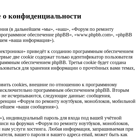
е о конфиденциальности
ления (в дальнейшем «мы», «наш», «Форум по ремонту
», «программное обеспечение phpBB», «www.phpbb.com», «phpBB
йшем «ваша информация»).
электроники» приведёт к созданию программным обеспечением
рвые две cookie содержат только идентификатор пользователя
граммным обеспечением phpBB. Третья cookie будет создана
льзоваться для хранения информации о прочтённых вами темах,
овить cookies, внешние по отношению к программному
ных исключительно программным обеспечением phpBB. Вторым
о не исчерпываются, следующие данные: сообщения,
еренции «Форум по ремонту ноутбуков, моноблоков, мобильной
ьнейшем «ваши сообщения»).
»), индивидуальный пароль для входа под вашей учётной
аписи на форумах «Форум по ремонту ноутбуков, моноблоков,
 нам услуги хостинга. Любая информация, запрашиваемая при
еля, вашего пароля и вашего адреса email, может быть как