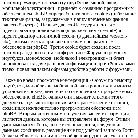
просмотр «Форум по ремонту ноутбуков, моноблоков,
мобильной электроники» приведёт к созданию программным
обеспечением phpBB определённого числа cookies (небольшие
текстовые файлы, загружаемые в папку временных файлов
вашего браузера). Первые две cookie содержат только
идентификатор пользователя (в дальнейшем «user-id») и
идентификатор анонимной сессии (в дальнейшем «session-
id»), автоматически присвоенные вам программным
обеспечением phpBB. Третья cookie будет создана после
просмотра одной из тем конференции «Форум по ремонту
ноутбуков, моноблоков, мобильной электроники» и будет
использоваться для хранения информации о прочтённых вами
темах, повышая таким образом удобство работы с форумами.
Также во время просмотра конференции «Форум по ремонту
ноутбуков, моноблоков, мобильной электроники» мы можем
установить cookies, внешние по отношению к программному
обеспечению phpBB, однако они выходят за рамки этого
документа, целью которого является рассмотрение страниц,
созданных исключительно программным обеспечением
phpBB. Вторым источником получения вашей информации
являются данные, которые вы отправляете на форум. Этими
данными могут быть, но не исчерпываются, следующие
данные: сообщения, размещённые под учётной записью Гостя
(в дальнейшем «анонимные сообщения»), данные, указанные