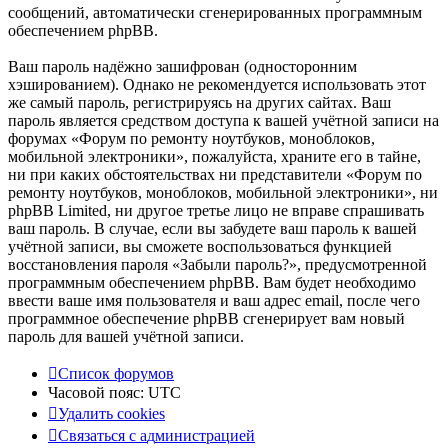
сообщений, автоматически сгенерированных программным
обеспечением phpBB.
Ваш пароль надёжно зашифрован (односторонним
хэшированием). Однако не рекомендуется использовать этот
же самый пароль, регистрируясь на других сайтах. Ваш
пароль является средством доступа к вашей учётной записи на
форумах «Форум по ремонту ноутбуков, моноблоков,
мобильной электроники», пожалуйста, храните его в тайне,
ни при каких обстоятельствах ни представители «Форум по
ремонту ноутбуков, моноблоков, мобильной электроники», ни
phpBB Limited, ни другое третье лицо не вправе спрашивать
ваш пароль. В случае, если вы забудете ваш пароль к вашей
учётной записи, вы сможете воспользоваться функцией
восстановления пароля «Забыли пароль?», предусмотренной
программным обеспечением phpBB. Вам будет необходимо
ввести ваше имя пользователя и ваш адрес email, после чего
программное обеспечение phpBB сгенерирует вам новый
пароль для вашей учётной записи.
Список форумов
Часовой пояс:
UTC
Удалить cookies
Связаться
С
в
я
з
а
т
ь
с
я
с
а
д
м
и
н
и
с
т
р
а
ц
и
е
й