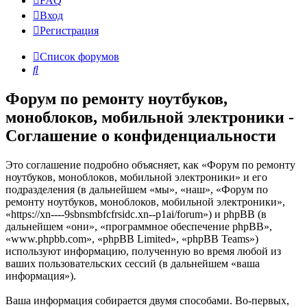
FAQ
Вход
Р
е
г
и
с
т
р
а
ц
и
я
Список форумов
Поиск
Форум по ремонту ноутбуков,
моноблоков, мобильной электроники -
Соглашение о конфиденциальности
Это соглашение подробно объясняет, как «Форум по ремонту
ноутбуков, моноблоков, мобильной электроники» и его
подразделения (в дальнейшем «мы», «наш», «Форум по
ремонту ноутбуков, моноблоков, мобильной электроники»,
«https://xn----9sbnsmbfcfrsidc.xn--p1ai/forum») и phpBB (в
дальнейшем «они», «программное обеспечение phpBB»,
«www.phpbb.com», «phpBB Limited», «phpBB Teams»)
используют информацию, полученную во время любой из
ваших пользовательских сессий (в дальнейшем «ваша
информация»).
Ваша информация собирается двумя способами. Во-первых,