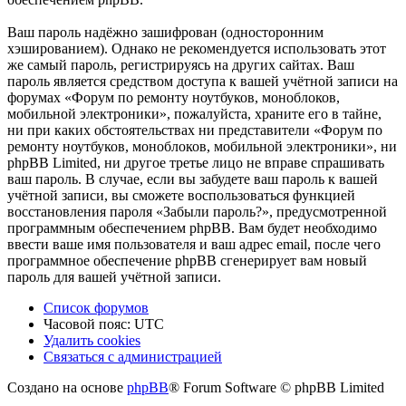
Ваш пароль надёжно зашифрован (односторонним
хэшированием). Однако не рекомендуется использовать этот
же самый пароль, регистрируясь на других сайтах. Ваш
пароль является средством доступа к вашей учётной записи на
форумах «Форум по ремонту ноутбуков, моноблоков,
мобильной электроники», пожалуйста, храните его в тайне,
ни при каких обстоятельствах ни представители «Форум по
ремонту ноутбуков, моноблоков, мобильной электроники», ни
phpBB Limited, ни другое третье лицо не вправе спрашивать
ваш пароль. В случае, если вы забудете ваш пароль к вашей
учётной записи, вы сможете воспользоваться функцией
восстановления пароля «Забыли пароль?», предусмотренной
программным обеспечением phpBB. Вам будет необходимо
ввести ваше имя пользователя и ваш адрес email, после чего
программное обеспечение phpBB сгенерирует вам новый
пароль для вашей учётной записи.
Список форумов
Часовой пояс:
UTC
Удалить cookies
Связаться
С
в
я
з
а
т
ь
с
я
с
а
д
м
и
н
и
с
т
р
а
ц
и
е
й
с
Создано на основе
phpBB
® Forum Software © phpBB Limited
администрацией