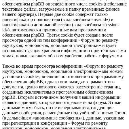
обеспечением phpBB определённого числа cookies (небольшие
текстовые файлы, загружаемые в папку временных файлов
вашего браузера). Первые две cookie содержат только
идентификатор пользователя (в дальнейшем «user-id») и
идентификатор анонимной сессии (в дальнейшем «session-
id»), автоматически присвоенные вам программным
обеспечением phpBB. Третья cookie будет создана после
просмотра одной из тем конференции «Форум по ремонту
ноутбуков, моноблоков, мобильной электроники» и будет
использоваться для хранения информации о прочтённых вами
темах, повышая таким образом удобство работы с форумами.
Также во время просмотра конференции «Форум по ремонту
ноутбуков, моноблоков, мобильной электроники» мы можем
установить cookies, внешние по отношению к программному
обеспечению phpBB, однако они выходят за рамки этого
документа, целью которого является рассмотрение страниц,
созданных исключительно программным обеспечением
phpBB. Вторым источником получения вашей информации
являются данные, которые вы отправляете на форум. Этими
данными могут быть, но не исчерпываются, следующие
данные: сообщения, размещённые под учётной записью Гостя
(в дальнейшем «анонимные сообщения»), данные, указанные
при регистрации в конференции «Форум по ремонту
ноутбуков, моноблоков, мобильной электроники» (в