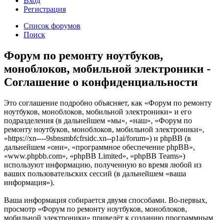
Вход
Р
е
г
и
с
т
р
а
ц
и
я
Список форумов
Поиск
Форум по ремонту ноутбуков,
моноблоков, мобильной электроники -
Соглашение о конфиденциальности
Это соглашение подробно объясняет, как «Форум по ремонту
ноутбуков, моноблоков, мобильной электроники» и его
подразделения (в дальнейшем «мы», «наш», «Форум по
ремонту ноутбуков, моноблоков, мобильной электроники»,
«https://xn----9sbnsmbfcfrsidc.xn--p1ai/forum») и phpBB (в
дальнейшем «они», «программное обеспечение phpBB»,
«www.phpbb.com», «phpBB Limited», «phpBB Teams»)
используют информацию, полученную во время любой из
ваших пользовательских сессий (в дальнейшем «ваша
информация»).
Ваша информация собирается двумя способами. Во-первых,
просмотр «Форум по ремонту ноутбуков, моноблоков,
мобильной электроники» приведёт к созданию программным