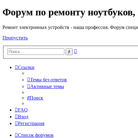
Форум по ремонту ноутбуков,
Регистрация
Ремонт электронных устройств - наша профессия. Форум специ
Пропустить
Расширенный
Поиск
поиск
Ссылки
Темы без ответов
Активные темы
Поиск
FAQ
Вход
Р
е
г
и
с
т
р
а
ц
и
я
Список форумов