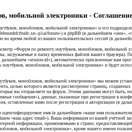
ов, мобильной электроники - Соглашени
оутбуков, моноблоков, мобильной электроники» и его подразде
--9sbnsmbfcfrsidc.xn--p1ai/forum») и phpBB (в дальнейшем «они
ю во время любой из ваших пользовательских сессий (в дальне
осмотр «Форум по ремонту ноутбуков, моноблоков, мобильной 
ы, загружаемые в папку временных файлов вашего браузера). Пе
в дальнейшем «session-id»), автоматически присвоенные вам про
 ноутбуков, моноблоков, мобильной электроники» и будет испо
утбуков, моноблоков, мобильной электроники» мы можем устан
мента, целью которого является рассмотрение страниц, создан
торые вы отправляете на форум. Этими данными могут быть, н
имные сообщения»), данные, указанные при регистрации в конф
ния, оставленные вами после регистрации и авторизации (в дал
но идентифицируемое имя (в дальнейшем «ваше имя пользователя
нейшем «ваш адрес email»). Ваша информация из вашей учётной з
ютерной информации, применяемыми в стране, предоставляющей
блоков, мобильной электроники», кроме вашего имени пользоват