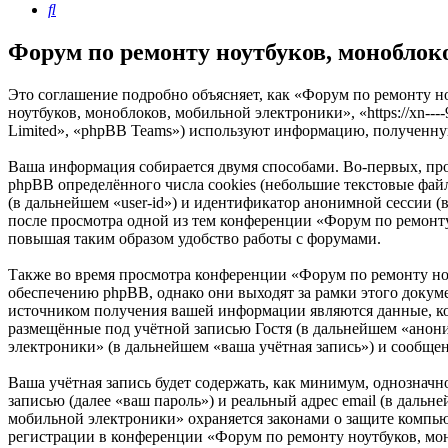
Поиск
Форум по ремонту ноутбуков, моноблок
Это соглашение подробно объясняет, как «Форум по ремонту н
ноутбуков, моноблоков, мобильной электроники», «https://xn--
Limited», «phpBB Teams») используют информацию, полученну
Ваша информация собирается двумя способами. Во-первых, пр
phpBB определённого числа cookies (небольшие текстовые файл
(в дальнейшем «user-id») и идентификатор анонимной сессии (
после просмотра одной из тем конференции «Форум по ремонту
повышая таким образом удобство работы с форумами.
Также во время просмотра конференции «Форум по ремонту но
обеспечению phpBB, однако они выходят за рамки этого доку
источником получения вашей информации являются данные, ко
размещённые под учётной записью Гостя (в дальнейшем «анон
электроники» (в дальнейшем «ваша учётная запись») и сообще
Ваша учётная запись будет содержать, как минимум, однознач
записью (далее «ваш пароль») и реальный адрес email (в даль
мобильной электроники» охраняется законами о защите компь
регистрации в конференции «Форум по ремонту ноутбуков, моно