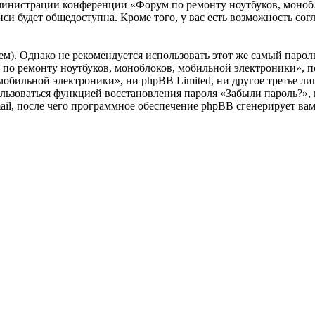
дминистрации конференции «Форум по ремонту ноутбуков, монобл
си будет общедоступна. Кроме того, у вас есть возможность сог
. Однако не рекомендуется использовать этот же самый пароль,
по ремонту ноутбуков, моноблоков, мобильной электроники», пож
обильной электроники», ни phpBB Limited, ни другое третье лиц
пользоваться функцией восстановления пароля «Забыли пароль?
mail, после чего программное обеспечение phpBB сгенерирует ва