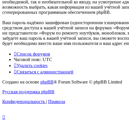
необходимой, так и необязательной ко вводу, на усмотрение а
возможность выбрать, какая информация из вашей учётной запи
сгенерированных программным обеспечением phpBB.
Ваш пароль надёжно зашифрован (односторонним хэшированием)
средством доступа к вашей учётной записи на форумах «Форум 
ни представители «Форум по ремонту ноутбуков, моноблоков, м
забудете ваш пароль к вашей учётной записи, вы сможете вос
будет необходимо ввести ваше имя пользователя и ваш адрес e
Список форумов
Часовой пояс:
UTC
Удалить cookies
Связаться
С
в
я
з
а
т
ь
с
я
с
а
д
м
и
н
и
с
т
р
а
ц
и
е
й
с
Создано на основе
phpBB
® Forum Software © phpBB Limited
администрацией
Русская поддержка phpBB
Конфиденциальность
|
Правила