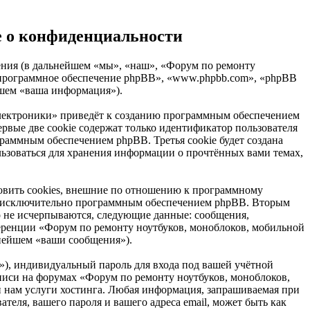
е о конфиденциальности
ления (в дальнейшем «мы», «наш», «Форум по ремонту
», «программное обеспечение phpBB», «www.phpbb.com», «phpBB
йшем «ваша информация»).
электроники» приведёт к созданию программным обеспечением
рвые две cookie содержат только идентификатор пользователя
граммным обеспечением phpBB. Третья cookie будет создана
льзоваться для хранения информации о прочтённых вами темах,
овить cookies, внешние по отношению к программному
ных исключительно программным обеспечением phpBB. Вторым
о не исчерпываются, следующие данные: сообщения,
еренции «Форум по ремонту ноутбуков, моноблоков, мобильной
ьнейшем «ваши сообщения»).
»), индивидуальный пароль для входа под вашей учётной
аписи на форумах «Форум по ремонту ноутбуков, моноблоков,
 нам услуги хостинга. Любая информация, запрашиваемая при
еля, вашего пароля и вашего адреса email, может быть как