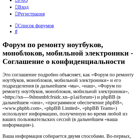
FAQ
Вход
Р
е
г
и
с
т
р
а
ц
и
я
Список форумов
Поиск
Форум по ремонту ноутбуков,
моноблоков, мобильной электроники -
Соглашение о конфиденциальности
Это соглашение подробно объясняет, как «Форум по ремонту
ноутбуков, моноблоков, мобильной электроники» и его
подразделения (в дальнейшем «мы», «наш», «Форум по
ремонту ноутбуков, моноблоков, мобильной электроники»,
«https://xn----9sbnsmbfcfrsidc.xn--p1ai/forum») и phpBB (в
дальнейшем «они», «программное обеспечение phpBB»,
«www.phpbb.com», «phpBB Limited», «phpBB Teams»)
используют информацию, полученную во время любой из
ваших пользовательских сессий (в дальнейшем «ваша
информация»).
Ваша информация собирается двумя способами. Во-первых,