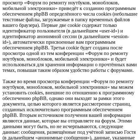
просмотр «Форум по ремонту ноутбуков, моноблоков,
мобильной электроники» приведёт к созданию программным
обеспечением phpBB определённого числа cookies (небольшие
текстовые файлы, загружаемые в папку временных файлов
вашего браузера). Первые две cookie содержат только
идентификатор пользователя (в дальнейшем «user-id») и
идентификатор анонимной сессии (в дальнейшем «session-
id»), автоматически присвоенные вам программным
обеспечением phpBB. Третья cookie будет создана после
просмотра одной из тем конференции «Форум по ремонту
ноутбуков, моноблоков, мобильной электроники» и будет
использоваться для хранения информации о прочтённых вами
темах, повышая таким образом удобство работы с форумами.
Также во время просмотра конференции «Форум по ремонту
ноутбуков, моноблоков, мобильной электроники» мы можем
установить cookies, внешние по отношению к программному
обеспечению phpBB, однако они выходят за рамки этого
документа, целью которого является рассмотрение страниц,
созданных исключительно программным обеспечением
phpBB. Вторым источником получения вашей информации
являются данные, которые вы отправляете на форум. Этими
данными могут быть, но не исчерпываются, следующие
данные: сообщения, размещённые под учётной записью Гостя
(в дальнейшем «анонимные сообщения»), данные, указанные