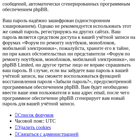
сообщений, автоматически сгенерированных программным
обеспечением phpBB.
Ваш пароль надёжно зашифрован (односторонним
хэшированием). Однако не рекомендуется использовать этот
же самый пароль, регистрируясь на других сайтах. Ваш
пароль является средством доступа к вашей учётной записи на
форумах «Форум по ремонту ноутбуков, моноблоков,
мобильной электроники», пожалуйста, храните его в тайне,
ни при каких обстоятельствах ни представители «Форум по
ремонту ноутбуков, моноблоков, мобильной электроники», ни
phpBB Limited, ни другое третье лицо не вправе спрашивать
ваш пароль. В случае, если вы забудете ваш пароль к вашей
учётной записи, вы сможете воспользоваться функцией
восстановления пароля «Забыли пароль?», предусмотренной
программным обеспечением phpBB. Вам будет необходимо
ввести ваше имя пользователя и ваш адрес email, после чего
программное обеспечение phpBB сгенерирует вам новый
пароль для вашей учётной записи.
Список форумов
Часовой пояс:
UTC
Удалить cookies
Связаться
С
в
я
з
а
т
ь
с
я
с
а
д
м
и
н
и
с
т
р
а
ц
и
е
й