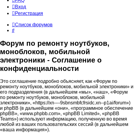
FAQ
Вход
Р
е
г
и
с
т
р
а
ц
и
я
Список форумов
Поиск
Форум по ремонту ноутбуков,
моноблоков, мобильной
электроники - Соглашение о
конфиденциальности
Это соглашение подробно объясняет, как «Форум по
ремонту ноутбуков, моноблоков, мобильной электроники» и
его подразделения (в дальнейшем «мы», «наш», «Форум
по ремонту ноутбуков, моноблоков, мобильной
электроники», «https://xn----9sbnsmbfcfrsidc.xn--p1ai/forum»)
и phpBB (в дальнейшем «они», «программное обеспечение
phpBB», «www.phpbb.com», «phpBB Limited», «phpBB
Teams») используют информацию, полученную во время
любой из ваших пользовательских сессий (в дальнейшем
«ваша информация»).