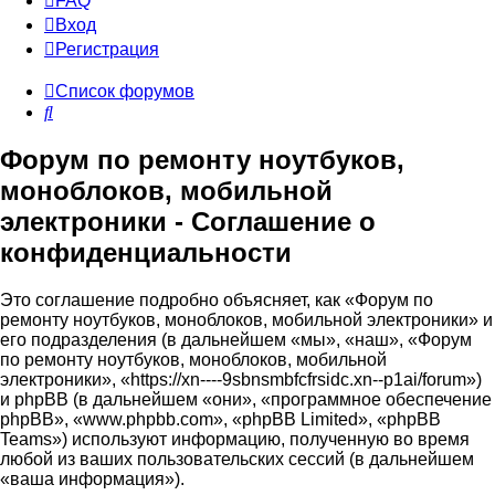
FAQ
Вход
Р
е
г
и
с
т
р
а
ц
и
я
Список форумов
Поиск
Форум по ремонту ноутбуков,
моноблоков, мобильной
электроники - Соглашение о
конфиденциальности
Это соглашение подробно объясняет, как «Форум по
ремонту ноутбуков, моноблоков, мобильной электроники» и
его подразделения (в дальнейшем «мы», «наш», «Форум
по ремонту ноутбуков, моноблоков, мобильной
электроники», «https://xn----9sbnsmbfcfrsidc.xn--p1ai/forum»)
и phpBB (в дальнейшем «они», «программное обеспечение
phpBB», «www.phpbb.com», «phpBB Limited», «phpBB
Teams») используют информацию, полученную во время
любой из ваших пользовательских сессий (в дальнейшем
«ваша информация»).