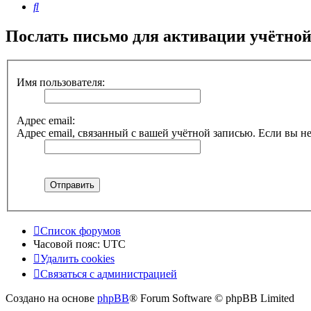
Поиск
Послать письмо для активации учётной
Имя пользователя:
Адрес email:
Адрес email, связанный с вашей учётной записью. Если вы не
Список форумов
Часовой пояс:
UTC
Удалить cookies
Связаться
С
в
я
з
а
т
ь
с
я
с
а
д
м
и
н
и
с
т
р
а
ц
и
е
й
с
Создано на основе
phpBB
® Forum Software © phpBB Limited
администрацией