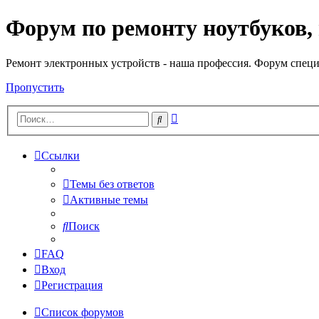
Форум по ремонту ноутбуков,
Регистрация
Ремонт электронных устройств - наша профессия. Форум специ
Пропустить
Расширенный
Поиск
поиск
Ссылки
Темы без ответов
Активные темы
Поиск
FAQ
Вход
Р
е
г
и
с
т
р
а
ц
и
я
Список форумов