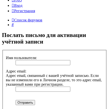
FAQ
Вход
Р
е
г
и
с
т
р
а
ц
и
я
Список форумов
Поиск
Послать письмо для активации
учётной записи
Имя пользователя:
Адрес email:
Адрес email, связанный с вашей учётной записью. Если
вы не изменили его в Личном разделе, то это адрес email,
указанный вами при регистрации.