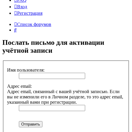
FAQ
Вход
Р
е
г
и
с
т
р
а
ц
и
я
Список форумов
Поиск
Послать письмо для активации
учётной записи
Имя пользователя:
Адрес email:
Адрес email, связанный с вашей учётной записью. Если
вы не изменили его в Личном разделе, то это адрес email,
указанный вами при регистрации.