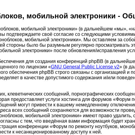
локов, мобильной электроники - Об
облоков, мобильной электроники» (в дальнейшем «мы», «н
m»), вы подтверждаете своё согласие со следующими условиям
оноблоков, мобильной электроники». Мы оставляем за собо
шей стороны было бы разумным регулярно просматривать это
обильной электроники» после обновления/исправления усло
еспечения для создания конференций phpBB (в дальнейше
щенного по лицензии «
GNU General Public License v2
» (в д
ого обеспечения phpBB строго связаны с организацией и п
пределяет в качестве допустимого содержания и/или повед
х, клеветнических сообщений, порнографических сообщени
орая предоставляет услуги хостинга для форумов «Форум п
бщений могут привести к вашему немедленному отключению
адреса всех сообщений сохраняются для возможности провед
ноблоков, мобильной электроники» имеют право удалить, о
огласны с тем, что введённая вами информация будет хран
страция конференции «Форум по ремонту ноутбуков, монобл
вести к несанкционированному доступу к ней.