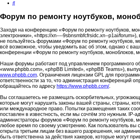
Поиск
Форум по ремонту ноутбуков, моноб
Заходя на конференцию «Форум по ремонту ноутбуков, мон
электроники», «https://xn----9sbnsmbfcfrsidc.xn--p1ai/foru
не пользуйтесь форумами «Форум по ремонту ноутбуков, м
всё возможное, чтобы уведомить вас об этом, однако с ва
конференции «Форум по ремонту ноутбуков, моноблоков, м
Наши форумы работают под управлением программного об
«www.phpbb.com», «phpBB Limited», «phpBB Teams»), выпу
www.phpbb.com
. Ограничения лицензии GPL для программн
ответственности за то, что администрация конференций о
обращайтесь по адресу
https://www.phpbb.com/
.
Вы соглашаетесь не размещать оскорбительных, угрожающи
которые могут нарушить законы вашей страны, страны, кот
или международное право. Попытки размещения таких соо
поставлен в известность, если мы сочтём это нужным. IP-
администраторы форумов «Форум по ремонту ноутбуков, мо
любое время по своему усмотрению. Как пользователь вы с
открыта третьим лицам без вашего разрешения, ни админи
быть ответственна за действия хакеров, которые могут при