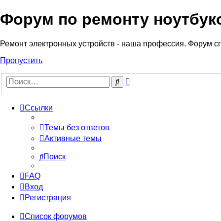
Форум по ремонту ноутбук
Регистрация
Ремонт электронных устройств - наша профессия. Форум с
Пропустить
Расширенный
Поиск
поиск
Ссылки
Темы без ответов
Активные темы
Поиск
FAQ
Вход
Р
е
г
и
с
т
р
а
ц
и
я
Список форумов