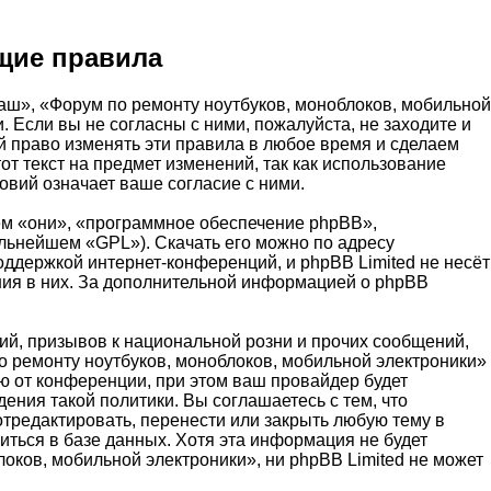
щие правила
аш», «Форум по ремонту ноутбуков, моноблоков, мобильной
и. Если вы не согласны с ними, пожалуйста, не заходите и
й право изменять эти правила в любое время и сделаем
т текст на предмет изменений, так как использование
вий означает ваше согласие с ними.
м «они», «программное обеспечение phpBB»,
альнейшем «GPL»). Скачать его можно по адресу
оддержкой интернет-конференций, и phpBB Limited не несёт
ения в них. За дополнительной информацией о phpBB
й, призывов к национальной розни и прочих сообщений,
о ремонту ноутбуков, моноблоков, мобильной электроники»
 от конференции, при этом ваш провайдер будет
ения такой политики. Вы соглашаетесь с тем, что
тредактировать, перенести или закрыть любую тему в
иться в базе данных. Хотя эта информация не будет
оков, мобильной электроники», ни phpBB Limited не может