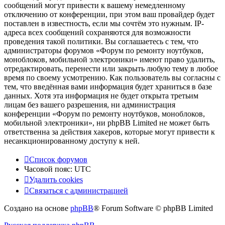
сообщений могут привести к вашему немедленному
отключению от конференции, при этом ваш провайдер будет
поставлен в известность, если мы сочтём это нужным. IP-
адреса всех сообщений сохраняются для возможности
проведения такой политики. Вы соглашаетесь с тем, что
администраторы форумов «Форум по ремонту ноутбуков,
моноблоков, мобильной электроники» имеют право удалить,
отредактировать, перенести или закрыть любую тему в любое
время по своему усмотрению. Как пользователь вы согласны с
тем, что введённая вами информация будет храниться в базе
данных. Хотя эта информация не будет открыта третьим
лицам без вашего разрешения, ни администрация
конференции «Форум по ремонту ноутбуков, моноблоков,
мобильной электроники», ни phpBB Limited не может быть
ответственна за действия хакеров, которые могут привести к
несанкционированному доступу к ней.
Список форумов
Часовой пояс:
UTC
Удалить cookies
Связаться
С
в
я
з
а
т
ь
с
я
с
а
д
м
и
н
и
с
т
р
а
ц
и
е
й
с
Создано на основе
phpBB
® Forum Software © phpBB Limited
администрацией