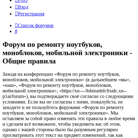
FAQ
Вход
Р
е
г
и
с
т
р
а
ц
и
я
Список форумов
Поиск
Форум по ремонту ноутбуков,
моноблоков, мобильной электроники -
Общие правила
Заходя на конференцию «Форум по ремонту ноутбуков,
моноблоков, мобильной электроники» (в дальнейшем «мы»,
«наш», «Форум по ремонту ноутбуков, моноблоков,
мобильной электроники», «https://xn----9sbnsmbfcfrsidc.xn--
p1ai/forum»), вы подтверждаете своё согласие со следующими
условиями. Если вы не согласны с ними, пожалуйста, не
заходите и не пользуйтесь форумами «Форум по ремонту
ноутбуков, моноблоков, мобильной электроники». Мы
оставляем за собой право изменять эти правила в любое время
и сделаем всё возможное, чтобы уведомить вас об этом,
однако с вашей стороны было бы разумным регулярно
просматривать этот текст на предмет изменений, так как