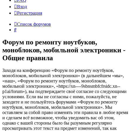
FAQ
Вход
Р
е
г
и
с
т
р
а
ц
и
я
Список форумов
Поиск
Форум по ремонту ноутбуков,
моноблоков, мобильной электроники -
Общие правила
Заходя на конференцию «Форум по ремонту ноутбуков,
моноблоков, мобильной электроники» (в дальнейшем «мы»,
«наш», «Форум по ремонту ноутбуков, моноблоков,
мобильной электроники», «https://xn----9sbnsmbfcfrsidc.xn--
p1ai/forum»), вы подтверждаете своё согласие со следующими
условиями. Если вы не согласны с ними, пожалуйста, не
заходите и не пользуйтесь форумами «Форум по ремонту
ноутбуков, моноблоков, мобильной электроники». Мы
оставляем за собой право изменять эти правила в любое время
и сделаем всё возможное, чтобы уведомить вас об этом,
однако с вашей стороны было бы разумным регулярно
просматривать этот текст на предмет изменений, так как