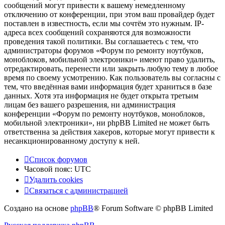
сообщений могут привести к вашему немедленному
отключению от конференции, при этом ваш провайдер будет
поставлен в известность, если мы сочтём это нужным. IP-
адреса всех сообщений сохраняются для возможности
проведения такой политики. Вы соглашаетесь с тем, что
администраторы форумов «Форум по ремонту ноутбуков,
моноблоков, мобильной электроники» имеют право удалить,
отредактировать, перенести или закрыть любую тему в любое
время по своему усмотрению. Как пользователь вы согласны с
тем, что введённая вами информация будет храниться в базе
данных. Хотя эта информация не будет открыта третьим
лицам без вашего разрешения, ни администрация
конференции «Форум по ремонту ноутбуков, моноблоков,
мобильной электроники», ни phpBB Limited не может быть
ответственна за действия хакеров, которые могут привести к
несанкционированному доступу к ней.
Список форумов
Часовой пояс:
UTC
Удалить cookies
Связаться
С
в
я
з
а
т
ь
с
я
с
а
д
м
и
н
и
с
т
р
а
ц
и
е
й
с
Создано на основе
phpBB
® Forum Software © phpBB Limited
администрацией