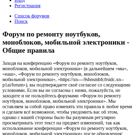
Вход
Р
е
г
и
с
т
р
а
ц
и
я
Список форумов
Поиск
Форум по ремонту ноутбуков,
моноблоков, мобильной электроники -
Общие правила
Заходя на конференцию «Форум по ремонту ноутбуков,
моноблоков, мобильной электроники» (в дальнейшем «мы»,
«наш», «Форум по ремонту ноутбуков, моноблоков,
мобильной электроники», «https://xn----9sbnsmbfcfrsidc.xn--
p1ai/forum»), вы подтверждаете своё согласие со следующими
условиями. Если вы не согласны с ними, пожалуйста, не
заходите и не пользуйтесь форумами «Форум по ремонту
ноутбуков, моноблоков, мобильной электроники». Мы
оставляем за собой право изменять эти правила в любое время
и сделаем всё возможное, чтобы уведомить вас об этом,
однако с вашей стороны было бы разумным регулярно
просматривать этот текст на предмет изменений, так как
использование конференции «Форум по ремонту ноутбуков,
моноблоков, мобильной электроники» после обновления/