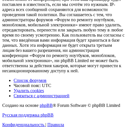
поставлен в известность, если мы сочтём это нужным. IP-
адреса всех сообщений сохраняются для возможности
проведения такой политики. Вы соглашаетесь с тем, что
администраторы форумов «Форум по ремонту ноутбуков,
моноблоков, мобильной электроники» имеют право удалить,
отредактировать, перенести или закрыть любую тему в любое
время по своему усмотрению. Как пользователь вы согласны с
тем, что введённая вами информация будет храниться в базе
данных. Хотя эта информация не будет открыта третьим
лицам без вашего разрешения, ни администрация
конференции «Форум по ремонту ноутбуков, моноблоков,
мобильной электроники», ни phpBB Limited не может быть
ответственна за действия хакеров, которые могут привести к
несанкционированному доступу к ней.
Список форумов
Часовой пояс:
UTC
Удалить cookies
Связаться
С
в
я
з
а
т
ь
с
я
с
а
д
м
и
н
и
с
т
р
а
ц
и
е
й
с
Создано на основе
phpBB
® Forum Software © phpBB Limited
администрацией
Русская поддержка phpBB
Конфиденциальность
|
Правила