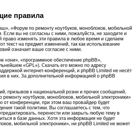
щие правила
аш», «Форум по ремонту ноутбуков, моноблоков, мобильной
и. Если вы не согласны с ними, пожалуйста, не заходите и
й право изменять эти правила в любое время и сделаем
т текст на предмет изменений, так как использование
вий означает ваше согласие с ними.
м «они», «программное обеспечение phpBB»,
альнейшем «GPL»). Скачать его можно по адресу
оддержкой интернет-конференций, и phpBB Limited не несёт
ения в них. За дополнительной информацией о phpBB
й, призывов к национальной розни и прочих сообщений,
о ремонту ноутбуков, моноблоков, мобильной электроники»
 от конференции, при этом ваш провайдер будет
ения такой политики. Вы соглашаетесь с тем, что
тредактировать, перенести или закрыть любую тему в
иться в базе данных. Хотя эта информация не будет
оков, мобильной электроники», ни phpBB Limited не может