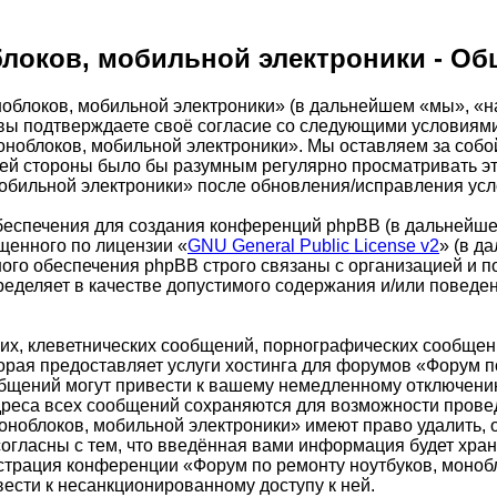
локов, мобильной электроники - Об
облоков, мобильной электроники» (в дальнейшем «мы», «н
m»), вы подтверждаете своё согласие со следующими условиям
оноблоков, мобильной электроники». Мы оставляем за собо
шей стороны было бы разумным регулярно просматривать это
обильной электроники» после обновления/исправления усло
еспечения для создания конференций phpBB (в дальнейше
щенного по лицензии «
GNU General Public License v2
» (в д
ого обеспечения phpBB строго связаны с организацией и п
пределяет в качестве допустимого содержания и/или повед
х, клеветнических сообщений, порнографических сообщени
орая предоставляет услуги хостинга для форумов «Форум п
бщений могут привести к вашему немедленному отключению
адреса всех сообщений сохраняются для возможности провед
ноблоков, мобильной электроники» имеют право удалить, о
огласны с тем, что введённая вами информация будет хран
страция конференции «Форум по ремонту ноутбуков, монобл
вести к несанкционированному доступу к ней.