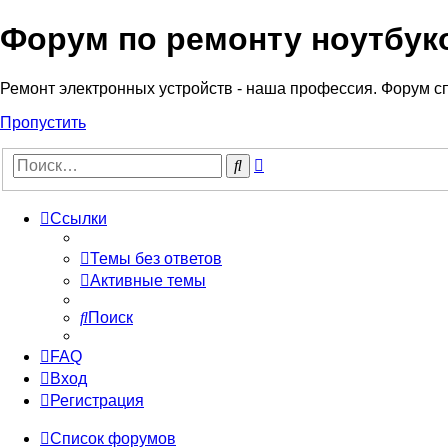
Форум по ремонту ноутбук
Регистрация
Ремонт электронных устройств - наша профессия. Форум с
Пропустить
Расширенный
Поиск
поиск
Ссылки
Темы без ответов
Активные темы
Поиск
FAQ
Вход
Р
е
г
и
с
т
р
а
ц
и
я
Список форумов