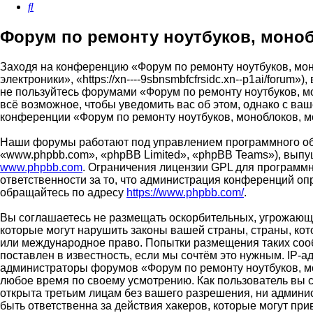
Поиск
Форум по ремонту ноутбуков, моноб
Заходя на конференцию «Форум по ремонту ноутбуков, мон
электроники», «https://xn----9sbnsmbfcfrsidc.xn--p1ai/foru
не пользуйтесь форумами «Форум по ремонту ноутбуков, м
всё возможное, чтобы уведомить вас об этом, однако с ва
конференции «Форум по ремонту ноутбуков, моноблоков, м
Наши форумы работают под управлением программного об
«www.phpbb.com», «phpBB Limited», «phpBB Teams»), выпу
www.phpbb.com
. Ограничения лицензии GPL для программн
ответственности за то, что администрация конференций о
обращайтесь по адресу
https://www.phpbb.com/
.
Вы соглашаетесь не размещать оскорбительных, угрожающи
которые могут нарушить законы вашей страны, страны, кот
или международное право. Попытки размещения таких соо
поставлен в известность, если мы сочтём это нужным. IP-
администраторы форумов «Форум по ремонту ноутбуков, мо
любое время по своему усмотрению. Как пользователь вы с
открыта третьим лицам без вашего разрешения, ни админи
быть ответственна за действия хакеров, которые могут при