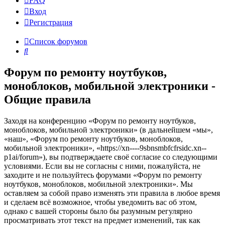
FAQ
Вход
Р
е
г
и
с
т
р
а
ц
и
я
Список форумов
Поиск
Форум по ремонту ноутбуков,
моноблоков, мобильной электроники -
Общие правила
Заходя на конференцию «Форум по ремонту ноутбуков,
моноблоков, мобильной электроники» (в дальнейшем «мы»,
«наш», «Форум по ремонту ноутбуков, моноблоков,
мобильной электроники», «https://xn----9sbnsmbfcfrsidc.xn--
p1ai/forum»), вы подтверждаете своё согласие со следующими
условиями. Если вы не согласны с ними, пожалуйста, не
заходите и не пользуйтесь форумами «Форум по ремонту
ноутбуков, моноблоков, мобильной электроники». Мы
оставляем за собой право изменять эти правила в любое время
и сделаем всё возможное, чтобы уведомить вас об этом,
однако с вашей стороны было бы разумным регулярно
просматривать этот текст на предмет изменений, так как