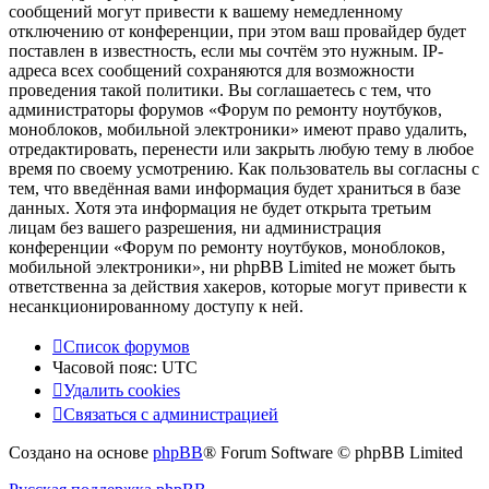
сообщений могут привести к вашему немедленному
отключению от конференции, при этом ваш провайдер будет
поставлен в известность, если мы сочтём это нужным. IP-
адреса всех сообщений сохраняются для возможности
проведения такой политики. Вы соглашаетесь с тем, что
администраторы форумов «Форум по ремонту ноутбуков,
моноблоков, мобильной электроники» имеют право удалить,
отредактировать, перенести или закрыть любую тему в любое
время по своему усмотрению. Как пользователь вы согласны с
тем, что введённая вами информация будет храниться в базе
данных. Хотя эта информация не будет открыта третьим
лицам без вашего разрешения, ни администрация
конференции «Форум по ремонту ноутбуков, моноблоков,
мобильной электроники», ни phpBB Limited не может быть
ответственна за действия хакеров, которые могут привести к
несанкционированному доступу к ней.
Список форумов
Часовой пояс:
UTC
Удалить cookies
Связаться
С
в
я
з
а
т
ь
с
я
с
а
д
м
и
н
и
с
т
р
а
ц
и
е
й
с
Создано на основе
phpBB
® Forum Software © phpBB Limited
администрацией