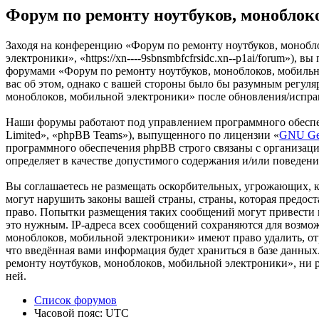
Форум по ремонту ноутбуков, моноблок
Заходя на конференцию «Форум по ремонту ноутбуков, монобл
электроники», «https://xn----9sbnsmbfcfrsidc.xn--p1ai/forum»),
форумами «Форум по ремонту ноутбуков, моноблоков, мобильно
вас об этом, однако с вашей стороны было бы разумным регуля
моноблоков, мобильной электроники» после обновления/исправ
Наши форумы работают под управлением программного обеспе
Limited», «phpBB Teams»), выпущенного по лицензии «
GNU Gen
программного обеспечения phpBB строго связаны с организаци
определяет в качестве допустимого содержания и/или поведен
Вы соглашаетесь не размещать оскорбительных, угрожающих, 
могут нарушить законы вашей страны, страны, которая предос
право. Попытки размещения таких сообщений могут привести к
это нужным. IP-адреса всех сообщений сохраняются для возмо
моноблоков, мобильной электроники» имеют право удалить, отр
что введённая вами информация будет храниться в базе данны
ремонту ноутбуков, моноблоков, мобильной электроники», ни p
ней.
Список форумов
Часовой пояс:
UTC