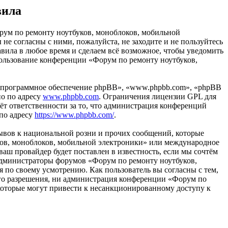
вила
рум по ремонту ноутбуков, моноблоков, мобильной
ы не согласны с ними, пожалуйста, не заходите и не пользуйтесь
вила в любое время и сделаем всё возможное, чтобы уведомить
спользование конференции «Форум по ремонту ноутбуков,
«программное обеспечение phpBB», «www.phpbb.com», «phpBB
но по адресу
www.phpbb.com
. Ограничения лицензии GPL для
ёт ответственности за то, что администрация конференций
 по адресу
https://www.phpbb.com/
.
ывов к национальной розни и прочих сообщений, которые
уков, моноблоков, мобильной электроники» или международное
ш провайдер будет поставлен в известность, если мы сочтём
 администраторы форумов «Форум по ремонту ноутбуков,
 по своему усмотрению. Как пользователь вы согласны с тем,
шего разрешения, ни администрация конференции «Форум по
 которые могут привести к несанкционированному доступу к