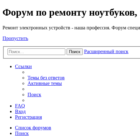
Регистрация
Форум по ремонту ноутбуков,
Ремонт электронных устройств - наша профессия. Форум специ
Пропустить
Расширенный поиск
Поиск
Ссылки
Темы без ответов
Активные темы
Поиск
FAQ
Вход
Р
е
г
и
с
т
р
а
ц
и
я
Список форумов
Поиск