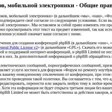
ов, мобильной электроники - Общие пра
оков, мобильной электроники» (в дальнейшем «мы», «наш», «Фо
 вы подтверждаете своё согласие со следующими условиями. Если в
й электроники». Мы оставляем за собой право изменять эти пра
рно просматривать этот текст на предмет изменений, так как и
ления условий означает ваше согласие с ними.
чения для создания конференций phpBB (в дальнейшем «они», 
eral Public License v2
» (в дальнейшем «GPL»). Скачать его мож
ей и поддержкой интернет-конференций, и phpBB Limited не нес
ия в них. За дополнительной информацией о phpBB обращайтесь
клеветнических сообщений, порнографических сообщений, приз
тавляет услуги хостинга для форумов «Форум по ремонту ноутб
 вашему немедленному отключению от конференции, при этом ва
жности проведения такой политики. Вы соглашаетесь с тем, что
едактировать, перенести или закрыть любую тему в любое время
х. Хотя эта информация не будет открыта третьим лицам без ва
hpBB Limited не может быть ответственна за действия хакеров,