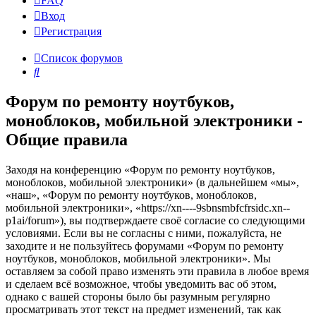
FAQ
Вход
Р
е
г
и
с
т
р
а
ц
и
я
Список форумов
Поиск
Форум по ремонту ноутбуков,
моноблоков, мобильной электроники -
Общие правила
Заходя на конференцию «Форум по ремонту ноутбуков,
моноблоков, мобильной электроники» (в дальнейшем «мы»,
«наш», «Форум по ремонту ноутбуков, моноблоков,
мобильной электроники», «https://xn----9sbnsmbfcfrsidc.xn--
p1ai/forum»), вы подтверждаете своё согласие со следующими
условиями. Если вы не согласны с ними, пожалуйста, не
заходите и не пользуйтесь форумами «Форум по ремонту
ноутбуков, моноблоков, мобильной электроники». Мы
оставляем за собой право изменять эти правила в любое время
и сделаем всё возможное, чтобы уведомить вас об этом,
однако с вашей стороны было бы разумным регулярно
просматривать этот текст на предмет изменений, так как