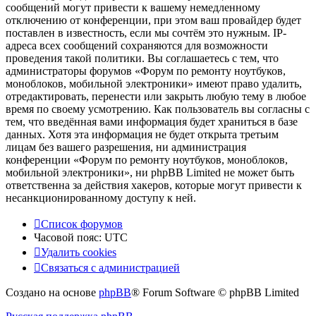
сообщений могут привести к вашему немедленному
отключению от конференции, при этом ваш провайдер будет
поставлен в известность, если мы сочтём это нужным. IP-
адреса всех сообщений сохраняются для возможности
проведения такой политики. Вы соглашаетесь с тем, что
администраторы форумов «Форум по ремонту ноутбуков,
моноблоков, мобильной электроники» имеют право удалить,
отредактировать, перенести или закрыть любую тему в любое
время по своему усмотрению. Как пользователь вы согласны с
тем, что введённая вами информация будет храниться в базе
данных. Хотя эта информация не будет открыта третьим
лицам без вашего разрешения, ни администрация
конференции «Форум по ремонту ноутбуков, моноблоков,
мобильной электроники», ни phpBB Limited не может быть
ответственна за действия хакеров, которые могут привести к
несанкционированному доступу к ней.
Список форумов
Часовой пояс:
UTC
Удалить cookies
Связаться
С
в
я
з
а
т
ь
с
я
с
а
д
м
и
н
и
с
т
р
а
ц
и
е
й
с
Создано на основе
phpBB
® Forum Software © phpBB Limited
администрацией