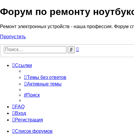
Форум по ремонту ноутбук
Регистрация
Ремонт электронных устройств - наша профессия. Форум с
Пропустить
Расширенный
Поиск
поиск
Ссылки
Темы без ответов
Активные темы
Поиск
FAQ
Вход
Р
е
г
и
с
т
р
а
ц
и
я
Список форумов