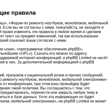
щие правила
аш», «Форум по ремонту ноутбуков, моноблоков, мобильной
и. Если вы не согласны с ними, пожалуйста, не заходите и
й право изменять эти правила в любое время и сделаем
т текст на предмет изменений, так как использование
вий означает ваше согласие с ними.
м «они», «программное обеспечение phpBB»,
альнейшем «GPL»). Скачать его можно по адресу
оддержкой интернет-конференций, и phpBB Limited не несёт
ения в них. За дополнительной информацией о phpBB
й, призывов к национальной розни и прочих сообщений,
о ремонту ноутбуков, моноблоков, мобильной электроники»
 от конференции, при этом ваш провайдер будет
ения такой политики. Вы соглашаетесь с тем, что
тредактировать, перенести или закрыть любую тему в
иться в базе данных. Хотя эта информация не будет
оков, мобильной электроники», ни phpBB Limited не может