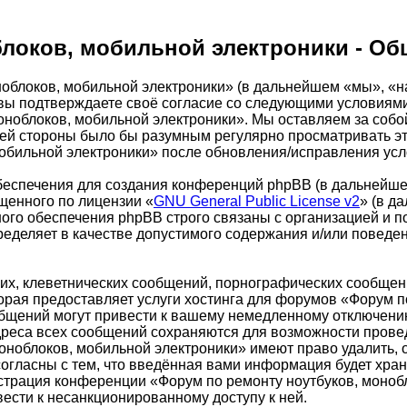
локов, мобильной электроники - Об
облоков, мобильной электроники» (в дальнейшем «мы», «н
m»), вы подтверждаете своё согласие со следующими условиям
оноблоков, мобильной электроники». Мы оставляем за собо
шей стороны было бы разумным регулярно просматривать это
обильной электроники» после обновления/исправления усло
еспечения для создания конференций phpBB (в дальнейше
щенного по лицензии «
GNU General Public License v2
» (в д
ого обеспечения phpBB строго связаны с организацией и п
пределяет в качестве допустимого содержания и/или повед
х, клеветнических сообщений, порнографических сообщени
орая предоставляет услуги хостинга для форумов «Форум п
бщений могут привести к вашему немедленному отключению
адреса всех сообщений сохраняются для возможности провед
ноблоков, мобильной электроники» имеют право удалить, о
огласны с тем, что введённая вами информация будет хран
страция конференции «Форум по ремонту ноутбуков, монобл
вести к несанкционированному доступу к ней.