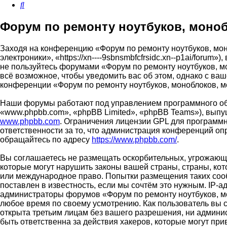
Поиск
Форум по ремонту ноутбуков, моноб
Заходя на конференцию «Форум по ремонту ноутбуков, мон
электроники», «https://xn----9sbnsmbfcfrsidc.xn--p1ai/foru
не пользуйтесь форумами «Форум по ремонту ноутбуков, м
всё возможное, чтобы уведомить вас об этом, однако с ва
конференции «Форум по ремонту ноутбуков, моноблоков, м
Наши форумы работают под управлением программного об
«www.phpbb.com», «phpBB Limited», «phpBB Teams»), выпу
www.phpbb.com
. Ограничения лицензии GPL для программн
ответственности за то, что администрация конференций о
обращайтесь по адресу
https://www.phpbb.com/
.
Вы соглашаетесь не размещать оскорбительных, угрожающи
которые могут нарушить законы вашей страны, страны, кот
или международное право. Попытки размещения таких соо
поставлен в известность, если мы сочтём это нужным. IP-
администраторы форумов «Форум по ремонту ноутбуков, мо
любое время по своему усмотрению. Как пользователь вы с
открыта третьим лицам без вашего разрешения, ни админи
быть ответственна за действия хакеров, которые могут при