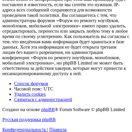
поставлен в известность, если мы сочтём это нужным. IP-
адреса всех сообщений сохраняются для возможности
проведения такой политики. Вы соглашаетесь с тем, что
администраторы форумов «Форум по ремонту ноутбуков,
моноблоков, мобильной электроники» имеют право удалить,
отредактировать, перенести или закрыть любую тему в любое
время по своему усмотрению. Как пользователь вы согласны с
тем, что введённая вами информация будет храниться в базе
данных. Хотя эта информация не будет открыта третьим
лицам без вашего разрешения, ни администрация
конференции «Форум по ремонту ноутбуков, моноблоков,
мобильной электроники», ни phpBB Limited не может быть
ответственна за действия хакеров, которые могут привести к
несанкционированному доступу к ней.
Список форумов
Часовой пояс:
UTC
Удалить cookies
Связаться
С
в
я
з
а
т
ь
с
я
с
а
д
м
и
н
и
с
т
р
а
ц
и
е
й
с
Создано на основе
phpBB
® Forum Software © phpBB Limited
администрацией
Русская поддержка phpBB
Конфиденциальность
|
Правила