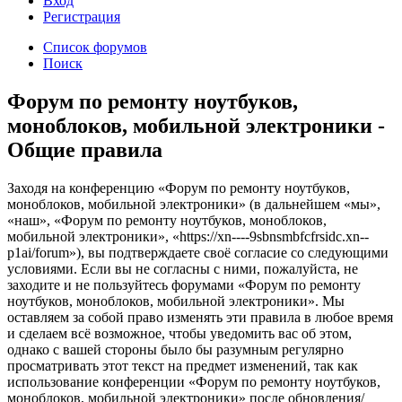
Вход
Р
е
г
и
с
т
р
а
ц
и
я
Список форумов
Поиск
Форум по ремонту ноутбуков,
моноблоков, мобильной электроники -
Общие правила
Заходя на конференцию «Форум по ремонту ноутбуков,
моноблоков, мобильной электроники» (в дальнейшем «мы»,
«наш», «Форум по ремонту ноутбуков, моноблоков,
мобильной электроники», «https://xn----9sbnsmbfcfrsidc.xn--
p1ai/forum»), вы подтверждаете своё согласие со следующими
условиями. Если вы не согласны с ними, пожалуйста, не
заходите и не пользуйтесь форумами «Форум по ремонту
ноутбуков, моноблоков, мобильной электроники». Мы
оставляем за собой право изменять эти правила в любое время
и сделаем всё возможное, чтобы уведомить вас об этом,
однако с вашей стороны было бы разумным регулярно
просматривать этот текст на предмет изменений, так как
использование конференции «Форум по ремонту ноутбуков,
моноблоков, мобильной электроники» после обновления/