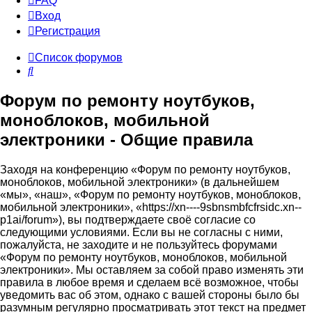
FAQ
Вход
Р
е
г
и
с
т
р
а
ц
и
я
Список форумов
Поиск
Форум по ремонту ноутбуков,
моноблоков, мобильной
электроники - Общие правила
Заходя на конференцию «Форум по ремонту ноутбуков,
моноблоков, мобильной электроники» (в дальнейшем
«мы», «наш», «Форум по ремонту ноутбуков, моноблоков,
мобильной электроники», «https://xn----9sbnsmbfcfrsidc.xn--
p1ai/forum»), вы подтверждаете своё согласие со
следующими условиями. Если вы не согласны с ними,
пожалуйста, не заходите и не пользуйтесь форумами
«Форум по ремонту ноутбуков, моноблоков, мобильной
электроники». Мы оставляем за собой право изменять эти
правила в любое время и сделаем всё возможное, чтобы
уведомить вас об этом, однако с вашей стороны было бы
разумным регулярно просматривать этот текст на предмет