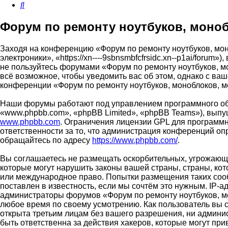
Поиск
Форум по ремонту ноутбуков, моноб
Заходя на конференцию «Форум по ремонту ноутбуков, мон
электроники», «https://xn----9sbnsmbfcfrsidc.xn--p1ai/foru
не пользуйтесь форумами «Форум по ремонту ноутбуков, м
всё возможное, чтобы уведомить вас об этом, однако с ва
конференции «Форум по ремонту ноутбуков, моноблоков, м
Наши форумы работают под управлением программного об
«www.phpbb.com», «phpBB Limited», «phpBB Teams»), выпу
www.phpbb.com
. Ограничения лицензии GPL для программн
ответственности за то, что администрация конференций о
обращайтесь по адресу
https://www.phpbb.com/
.
Вы соглашаетесь не размещать оскорбительных, угрожающи
которые могут нарушить законы вашей страны, страны, кот
или международное право. Попытки размещения таких соо
поставлен в известность, если мы сочтём это нужным. IP-
администраторы форумов «Форум по ремонту ноутбуков, мо
любое время по своему усмотрению. Как пользователь вы с
открыта третьим лицам без вашего разрешения, ни админи
быть ответственна за действия хакеров, которые могут при