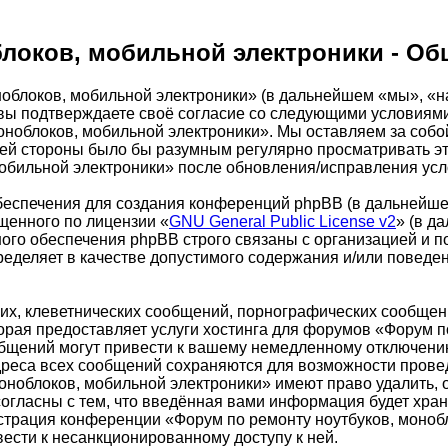
локов, мобильной электроники - Об
облоков, мобильной электроники» (в дальнейшем «мы», «н
m»), вы подтверждаете своё согласие со следующими условиям
оноблоков, мобильной электроники». Мы оставляем за собо
шей стороны было бы разумным регулярно просматривать это
обильной электроники» после обновления/исправления усло
еспечения для создания конференций phpBB (в дальнейше
щенного по лицензии «
GNU General Public License v2
» (в д
ого обеспечения phpBB строго связаны с организацией и п
пределяет в качестве допустимого содержания и/или повед
х, клеветнических сообщений, порнографических сообщени
орая предоставляет услуги хостинга для форумов «Форум п
бщений могут привести к вашему немедленному отключению
адреса всех сообщений сохраняются для возможности провед
ноблоков, мобильной электроники» имеют право удалить, о
огласны с тем, что введённая вами информация будет хран
страция конференции «Форум по ремонту ноутбуков, монобл
вести к несанкционированному доступу к ней.