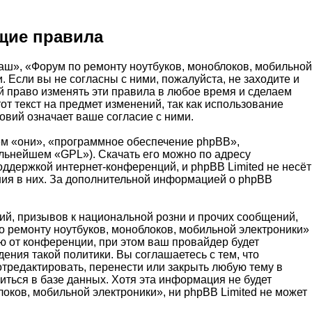
щие правила
аш», «Форум по ремонту ноутбуков, моноблоков, мобильной
и. Если вы не согласны с ними, пожалуйста, не заходите и
й право изменять эти правила в любое время и сделаем
т текст на предмет изменений, так как использование
вий означает ваше согласие с ними.
м «они», «программное обеспечение phpBB»,
альнейшем «GPL»). Скачать его можно по адресу
оддержкой интернет-конференций, и phpBB Limited не несёт
ения в них. За дополнительной информацией о phpBB
й, призывов к национальной розни и прочих сообщений,
о ремонту ноутбуков, моноблоков, мобильной электроники»
 от конференции, при этом ваш провайдер будет
ения такой политики. Вы соглашаетесь с тем, что
тредактировать, перенести или закрыть любую тему в
иться в базе данных. Хотя эта информация не будет
оков, мобильной электроники», ни phpBB Limited не может