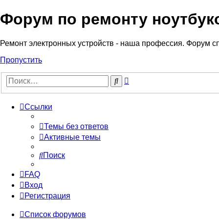
Форум по ремонту ноутбук
Регистрация
Ремонт электронных устройств - наша профессия. Форум с
Пропустить
Расширенный
Поиск
поиск
Ссылки
Темы без ответов
Активные темы
Поиск
FAQ
Вход
Р
е
г
и
с
т
р
а
ц
и
я
Список форумов