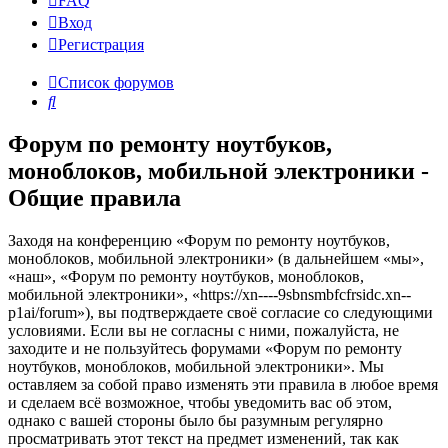
FAQ
Вход
Р
е
г
и
с
т
р
а
ц
и
я
Список форумов
Поиск
Форум по ремонту ноутбуков,
моноблоков, мобильной электроники -
Общие правила
Заходя на конференцию «Форум по ремонту ноутбуков,
моноблоков, мобильной электроники» (в дальнейшем «мы»,
«наш», «Форум по ремонту ноутбуков, моноблоков,
мобильной электроники», «https://xn----9sbnsmbfcfrsidc.xn--
p1ai/forum»), вы подтверждаете своё согласие со следующими
условиями. Если вы не согласны с ними, пожалуйста, не
заходите и не пользуйтесь форумами «Форум по ремонту
ноутбуков, моноблоков, мобильной электроники». Мы
оставляем за собой право изменять эти правила в любое время
и сделаем всё возможное, чтобы уведомить вас об этом,
однако с вашей стороны было бы разумным регулярно
просматривать этот текст на предмет изменений, так как