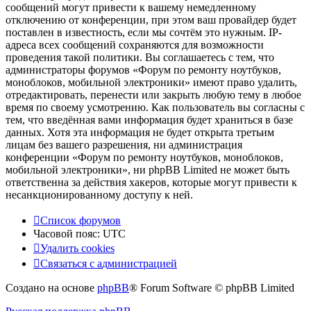
сообщений могут привести к вашему немедленному
отключению от конференции, при этом ваш провайдер будет
поставлен в известность, если мы сочтём это нужным. IP-
адреса всех сообщений сохраняются для возможности
проведения такой политики. Вы соглашаетесь с тем, что
администраторы форумов «Форум по ремонту ноутбуков,
моноблоков, мобильной электроники» имеют право удалить,
отредактировать, перенести или закрыть любую тему в любое
время по своему усмотрению. Как пользователь вы согласны с
тем, что введённая вами информация будет храниться в базе
данных. Хотя эта информация не будет открыта третьим
лицам без вашего разрешения, ни администрация
конференции «Форум по ремонту ноутбуков, моноблоков,
мобильной электроники», ни phpBB Limited не может быть
ответственна за действия хакеров, которые могут привести к
несанкционированному доступу к ней.
Список форумов
Часовой пояс:
UTC
Удалить cookies
Связаться
С
в
я
з
а
т
ь
с
я
с
а
д
м
и
н
и
с
т
р
а
ц
и
е
й
с
Создано на основе
phpBB
® Forum Software © phpBB Limited
администрацией