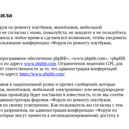
вила
рум по ремонту ноутбуков, моноблоков, мобильной
ы не согласны с ними, пожалуйста, не заходите и не пользуйтесь
вила в любое время и сделаем всё возможное, чтобы уведомить
спользование конференции «Форум по ремонту ноутбуков,
«программное обеспечение phpBB», «www.phpbb.com», «phpBB
но по адресу
www.phpbb.com
. Ограничения лицензии GPL для
ёт ответственности за то, что администрация конференций
 по адресу
https://www.phpbb.com/
.
ывов к национальной розни и прочих сообщений, которые
уков, моноблоков, мобильной электроники» или международное
ш провайдер будет поставлен в известность, если мы сочтём
 администраторы форумов «Форум по ремонту ноутбуков,
 по своему усмотрению. Как пользователь вы согласны с тем,
шего разрешения, ни администрация конференции «Форум по
 которые могут привести к несанкционированному доступу к