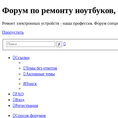
Форум по ремонту ноутбуков,
Регистрация
Ремонт электронных устройств - наша профессия. Форум специ
Пропустить
Расширенный
Поиск
поиск
Ссылки
Темы без ответов
Активные темы
Поиск
FAQ
Вход
Р
е
г
и
с
т
р
а
ц
и
я
Список форумов