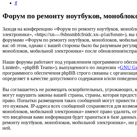
Поиск
Форум по ремонту ноутбуков, моноблок
Заходя на конференцию «Форум по ремонту ноутбуков, монобл
электроники», «https://xn----9sbnsmbfcfrsidc.xn--p1ai/forum»),
форумами «Форум по ремонту ноутбуков, моноблоков, мобильно
вас об этом, однако с вашей стороны было бы разумным регуля
моноблоков, мобильной электроники» после обновления/исправ
Наши форумы работают под управлением программного обеспе
Limited», «phpBB Teams»), выпущенного по лицензии «
GNU Gen
программного обеспечения phpBB строго связаны с организаци
определяет в качестве допустимого содержания и/или поведен
Вы соглашаетесь не размещать оскорбительных, угрожающих, 
могут нарушить законы вашей страны, страны, которая предос
право. Попытки размещения таких сообщений могут привести к
это нужным. IP-адреса всех сообщений сохраняются для возмо
моноблоков, мобильной электроники» имеют право удалить, отр
что введённая вами информация будет храниться в базе данны
ремонту ноутбуков, моноблоков, мобильной электроники», ни p
ней.