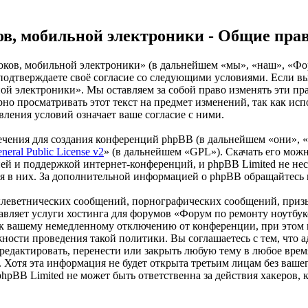
ов, мобильной электроники - Общие пра
оков, мобильной электроники» (в дальнейшем «мы», «наш», «Фо
 вы подтверждаете своё согласие со следующими условиями. Если в
й электроники». Мы оставляем за собой право изменять эти пра
рно просматривать этот текст на предмет изменений, так как и
ления условий означает ваше согласие с ними.
чения для создания конференций phpBB (в дальнейшем «они», 
eral Public License v2
» (в дальнейшем «GPL»). Скачать его мож
ей и поддержкой интернет-конференций, и phpBB Limited не нес
ия в них. За дополнительной информацией о phpBB обращайтесь
клеветнических сообщений, порнографических сообщений, приз
тавляет услуги хостинга для форумов «Форум по ремонту ноутб
 вашему немедленному отключению от конференции, при этом ва
жности проведения такой политики. Вы соглашаетесь с тем, что
едактировать, перенести или закрыть любую тему в любое время
х. Хотя эта информация не будет открыта третьим лицам без ва
hpBB Limited не может быть ответственна за действия хакеров,