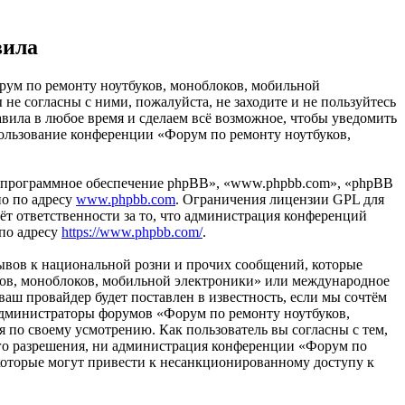
вила
рум по ремонту ноутбуков, моноблоков, мобильной
ы не согласны с ними, пожалуйста, не заходите и не пользуйтесь
вила в любое время и сделаем всё возможное, чтобы уведомить
спользование конференции «Форум по ремонту ноутбуков,
«программное обеспечение phpBB», «www.phpbb.com», «phpBB
но по адресу
www.phpbb.com
. Ограничения лицензии GPL для
ёт ответственности за то, что администрация конференций
 по адресу
https://www.phpbb.com/
.
ывов к национальной розни и прочих сообщений, которые
уков, моноблоков, мобильной электроники» или международное
ш провайдер будет поставлен в известность, если мы сочтём
 администраторы форумов «Форум по ремонту ноутбуков,
 по своему усмотрению. Как пользователь вы согласны с тем,
шего разрешения, ни администрация конференции «Форум по
 которые могут привести к несанкционированному доступу к