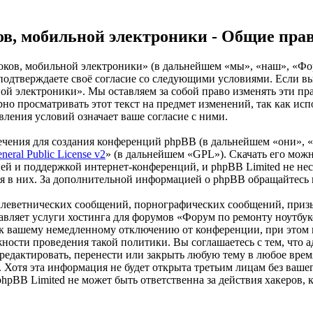
ов, мобильной электроники - Общие пра
оков, мобильной электроники» (в дальнейшем «мы», «наш», «Фо
 вы подтверждаете своё согласие со следующими условиями. Если в
й электроники». Мы оставляем за собой право изменять эти пра
рно просматривать этот текст на предмет изменений, так как и
ления условий означает ваше согласие с ними.
чения для создания конференций phpBB (в дальнейшем «они», 
eral Public License v2
» (в дальнейшем «GPL»). Скачать его мож
ей и поддержкой интернет-конференций, и phpBB Limited не нес
ия в них. За дополнительной информацией о phpBB обращайтесь
клеветнических сообщений, порнографических сообщений, приз
тавляет услуги хостинга для форумов «Форум по ремонту ноутб
 вашему немедленному отключению от конференции, при этом ва
жности проведения такой политики. Вы соглашаетесь с тем, что
едактировать, перенести или закрыть любую тему в любое время
х. Хотя эта информация не будет открыта третьим лицам без ва
hpBB Limited не может быть ответственна за действия хакеров,