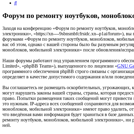
Поиск
Форум по ремонту ноутбуков, моноблок
Заходя на конференцию «Форум по ремонту ноутбуков, монобл
электроники», «https://xn----9sbnsmbfcfrsidc.xn--p1ai/forum»),
форумами «Форум по ремонту ноутбуков, моноблоков, мобильно
вас об этом, однако с вашей стороны было бы разумным регуля
моноблоков, мобильной электроники» после обновления/исправ
Наши форумы работают под управлением программного обеспе
Limited», «phpBB Teams»), выпущенного по лицензии «
GNU Gen
программного обеспечения phpBB строго связаны с организаци
определяет в качестве допустимого содержания и/или поведен
Вы соглашаетесь не размещать оскорбительных, угрожающих, 
могут нарушить законы вашей страны, страны, которая предос
право. Попытки размещения таких сообщений могут привести к
это нужным. IP-адреса всех сообщений сохраняются для возмо
моноблоков, мобильной электроники» имеют право удалить, отр
что введённая вами информация будет храниться в базе данны
ремонту ноутбуков, моноблоков, мобильной электроники», ни p
ней.