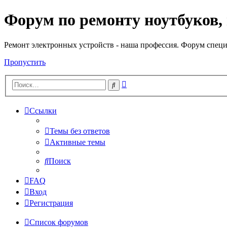
Форум по ремонту ноутбуков,
Регистрация
Ремонт электронных устройств - наша профессия. Форум специ
Пропустить
Расширенный
Поиск
поиск
Ссылки
Темы без ответов
Активные темы
Поиск
FAQ
Вход
Р
е
г
и
с
т
р
а
ц
и
я
Список форумов